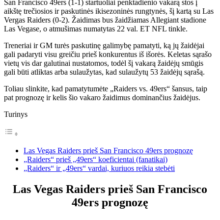
San Francisco 49ers (1-1) startuoliai penktadienio vakarą stos į
aikštę trečiosios ir paskutinės ikisezoninės rungtynės, šį kartą su Las
Vergas Raiders (0-2). Žaidimas bus žaidžiamas Allegiant stadione
Las Vegase, o atmušimas numatytas 22 val. ET NFL tinkle.
Treneriai ir GM turės paskutinę galimybę pamatyti, ką jų žaidėjai
gali padaryti visu greičiu prieš konkurentus iš išorės. Keletas sąrašo
vietų vis dar galutinai nustatomos, todėl šį vakarą žaidėjų smūgis
gali būti atliktas arba sulaužytas, kad sulaužytų 53 žaidėjų sąrašą.
Toliau slinkite, kad pamatytumėte „Raiders vs. 49ers“ šansus, taip
pat prognozę ir kelis šio vakaro žaidimus dominančius žaidėjus.
Turinys
Las Vegas Raiders prieš San Francisco 49ers prognozę
„Raiders“ prieš „49ers“ koeficientai (fanatikai)
„Raiders“ ir „49ers“ vardai, kuriuos reikia stebėti
Las Vegas Raiders prieš San Francisco
49ers prognozę