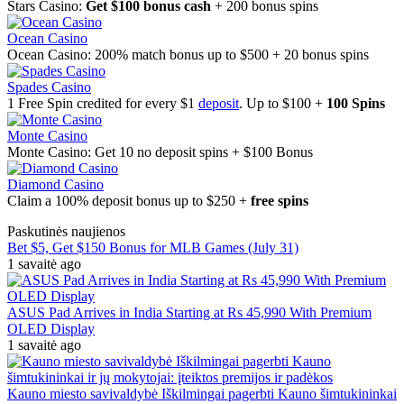
Stars Casino:
Get $100 bonus cash
+ 200 bonus spins
Ocean Casino
Ocean Casino: 200% match bonus up to $500 + 20 bonus spins
Spades Casino
1 Free Spin credited for every $1
deposit
. Up to $100 +
100 Spins
Monte Casino
Monte Casino: Get 10 no deposit spins + $100 Bonus
Diamond Casino
Claim a 100% deposit bonus up to $250 +
free spins
Paskutinės naujienos
Bet $5, Get $150 Bonus for MLB Games (July 31)
1 savaitė ago
ASUS Pad Arrives in India Starting at Rs 45,990 With Premium
OLED Display
1 savaitė ago
Kauno miesto savivaldybė Iškilmingai pagerbti Kauno šimtukininkai