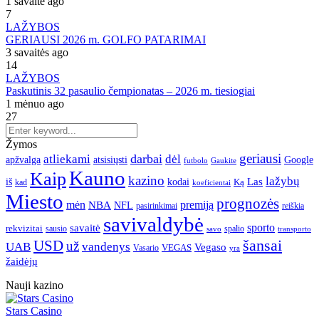
1 savaitė ago
7
LAŽYBOS
GERIAUSI 2026 m. GOLFO PATARIMAI
3 savaitės ago
14
LAŽYBOS
Paskutinis 32 pasaulio čempionatas – 2026 m. tiesiogiai
1 mėnuo ago
27
Žymos
geriausi
darbai
atliekami
dėl
apžvalga
Google
atsisiųsti
futbolo
Gaukite
Kauno
Kaip
kazino
lažybų
Las
iš
kodai
Ką
kad
koeficientai
Miesto
prognozės
mėn
premiją
NBA
NFL
pasirinkimai
reiškia
savivaldybė
sporto
savaitė
rekvizitai
spalio
sausio
transporto
savo
šansai
USD
už
UAB
vandenys
Vegaso
VEGAS
Vasario
yra
žaidėjų
Nauji kazino
Stars Casino