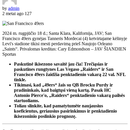
by
admin
2 metai ago
127
2024 m. rugpjūčio 18 d.; Santa Klara, Kalifornija, JAV; San
Francisco 49ers gynėjas Tanneris Mordecai (4) ketvirtajame kėlinyje
Levi's stadione tikisi mesti perdavimą prieš Naujojo Orleano
„Saints“. Privalomas kreditas: Cary Edmondson – JAV ŠIANDIEN
Sportas
Paskutinė ikisezono savaitė jau čia! Trečiąsias ir
paskutines rungtynes ​​Las Vegaso „Raiders“ ir San
Francisco 49ers žaidžia penktadienio vakarą 22 val. NFL
tinkle.
Tikimasi, kad „49ers“ žais su QB Brocku Purdy ir
pradininkais, kad baigtųsi vieną kartą. Pasak HC
Antonio Pierce'o, „Raiders“ penktadienio vakarą pailsės
startuoliams.
Toliau slinkite, kad pamatytumėte naujausius
koeficientus, geriausius pasirinkimus ir penktadienio
ikisezoninio poslinkio prognozę.