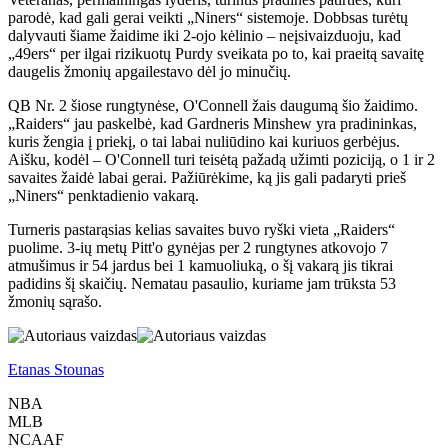
parodė, kad gali gerai veikti „Niners“ sistemoje. Dobbsas turėtų
dalyvauti šiame žaidime iki 2-ojo kėlinio – neįsivaizduoju, kad
„49ers“ per ilgai rizikuotų Purdy sveikata po to, kai praeitą savaitę
daugelis žmonių apgailestavo dėl jo minučių.
QB Nr. 2 šiose rungtynėse, O'Connell žais daugumą šio žaidimo.
„Raiders“ jau paskelbė, kad Gardneris Minshew yra pradininkas,
kuris žengia į priekį, o tai labai nuliūdino kai kuriuos gerbėjus.
Aišku, kodėl – O'Connell turi teisėtą pažadą užimti poziciją, o 1 ir 2
savaites žaidė labai gerai. Pažiūrėkime, ką jis gali padaryti prieš
„Niners“ penktadienio vakarą.
Turneris pastarąsias kelias savaites buvo ryški vieta „Raiders“
puolime. 3-ių metų Pitt'o gynėjas per 2 rungtynes ​​atkovojo 7
atmušimus ir 54 jardus bei 1 kamuoliuką, o šį vakarą jis tikrai
padidins šį skaičių. Nematau pasaulio, kuriame jam trūksta 53
žmonių sąrašo.
Etanas Stounas
NBA
MLB
NCAAF