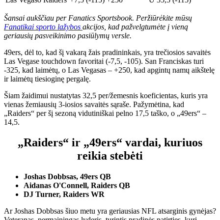
Šansai aukščiau per Fanatics Sportsbook. Peržiūrėkite mūsų
Fanatikai sporto lažybos
akcijos, kad pažvelgtumėte į vieną
geriausių pasveikinimo pasiūlymų versle.
49ers, dėl to, kad šį vakarą žais pradininkais, yra trečiosios savaitės
Las Vegase touchdown favoritai (-7,5, -105). San Franciskas turi
-325, kad laimėtų, o Las Vegasas – +250, kad apgintų namų aikštelę
ir laimėtų tiesioginę pergalę.
Šiam žaidimui nustatytas 32,5 per/žemesnis koeficientas, kuris yra
vienas žemiausių 3-iosios savaitės sąraše. Pažymėtina, kad
„Raiders“ per šį sezoną vidutiniškai pelno 17,5 taško, o „49ers“ –
14,5.
„Raiders“ ir „49ers“ vardai, kuriuos
reikia stebėti
Joshas Dobbsas, 49ers QB
Aidanas O'Connell, Raiders QB
DJ Turner, Raiders WR
Ar Joshas Dobbsas šiuo metu yra geriausias NFL atsarginis gynėjas?
Veteranas, permainingas lyderis, turintis pradinės patirties, kuri