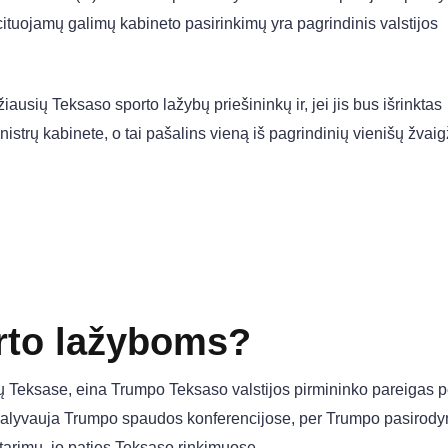
 cituojamų galimų kabineto pasirinkimų yra pagrindinis valstijos
iausių Teksaso sporto lažybų priešininkų ir, jei jis bus išrinktas
istrų kabinete, o tai pašalins vieną iš pagrindinių vienišų žvai
orto lažyboms?
ų Teksase, eina Trumpo Teksaso valstijos pirmininko pareigas p
t dalyvauja Trumpo spaudos konferencijose, per Trumpo pasirod
tarimų. jo paties Teksaso rinkimuose.