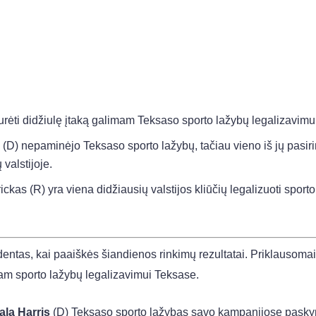
turėti didžiulę įtaką galimam Teksaso sporto lažybų legalizavimu
(D) nepaminėjo Teksaso sporto lažybų, tačiau vieno iš jų pasir
 valstijoje.
kas (R) yra viena didžiausių valstijos kliūčių legalizuoti sporto
identas, kai paaiškės šiandienos rinkimų rezultatai. Priklausomai
limam sporto lažybų legalizavimui Teksase.
la Harris
(D) Teksaso sporto lažybas savo kampanijose pasky