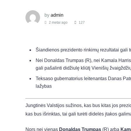
by
admin
2 metai ago
127
Šiandienos prezidento rinkimų rezultatai gali 
Nei Donaldas Trumpas (R), nei Kamala Harris 
gali pašalinti didžiulę kliūtį Vienišių žvaigždžių
Teksaso gubernatorius leitenantas Danas Patric
lažybas
Jungtinės Valstijos sužinos, kas bus kitas jos prez
kas bus išrinktas, tai gali turėti didelės įtakos ga
Nors nei vienas
Donaldas Trumpas
(R) arba
Kama