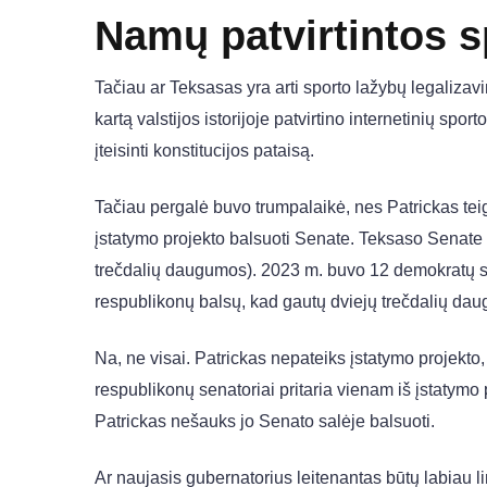
Namų patvirtintos 
Tačiau ar Teksasas yra arti sporto lažybų legaliza
kartą valstijos istorijoje patvirtino internetinių spo
įteisinti konstitucijos pataisą.
Tačiau pergalė buvo trumpalaikė, nes Patrickas tei
įstatymo projekto balsuoti Senate. Teksaso Senate yr
trečdalių daugumos). 2023 m. buvo 12 demokratų sen
respublikonų balsų, kad gautų dviejų trečdalių dau
Na, ne visai. Patrickas nepateiks įstatymo projekto,
respublikonų senatoriai pritaria vienam iš įstatymo
Patrickas nešauks jo Senato salėje balsuoti.
Ar naujasis gubernatorius leitenantas būtų labiau l