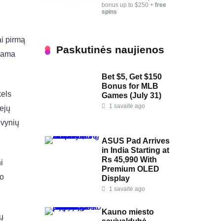
bonus up to $250 +
free
spins
ai pirmą
Paskutinės naujienos
kiama
Bet $5, Get $150
Bonus for MLB
kels
Games (July 31)
1 savaitė ago
iejų
evynių
ASUS Pad Arrives
in India Starting at
Rs 45,990 With
i
Premium OLED
 o
Display
1 savaitė ago
Kauno miesto
nų