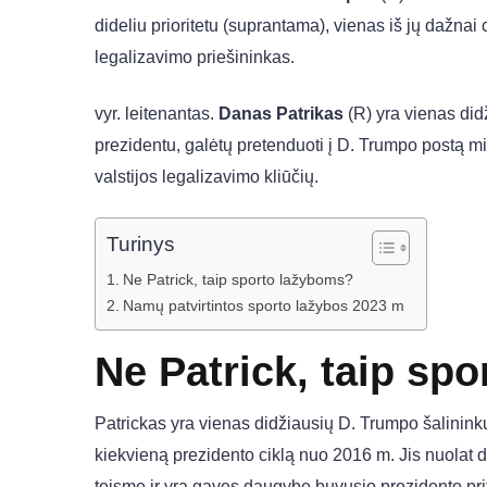
dideliu prioritetu (suprantama), vienas iš jų dažnai
legalizavimo priešininkas.
vyr. leitenantas.
Danas Patrikas
(R) yra vienas didž
prezidentu, galėtų pretenduoti į D. Trumpo postą min
valstijos legalizavimo kliūčių.
Turinys
Ne Patrick, taip sporto lažyboms?
Namų patvirtintos sporto lažybos 2023 m
Ne Patrick, taip sp
Patrickas yra vienas didžiausių D. Trumpo šalinink
kiekvieną prezidento ciklą nuo 2016 m. Jis nuola
teisme ir yra gavęs daugybę buvusio prezidento pri