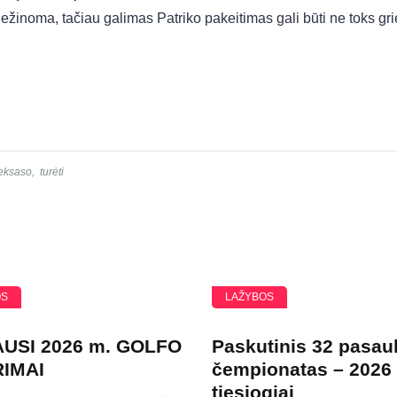
ežinoma, tačiau galimas Patriko pakeitimas gali būti ne toks gri
eksaso
,
turėti
OS
LAŽYBOS
USI 2026 m. GOLFO
Paskutinis 32 pasau
RIMAI
čempionatas – 2026
tiesiogiai