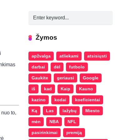
Žymos
i
apžvalga
atliekami
atsisiųsti
inkimas
darbai
dėl
futbolo
Gaukite
geriausi
Google
iš
kad
Kaip
Kauno
kazino
kodai
koeficientai
Ką
Las
lažybų
Miesto
 nuo to,
mėn
NBA
NFL
pasirinkimai
premiją
rė