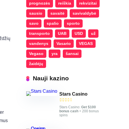
prognozės
reiškia
rekvizitai
sausio
savaitė
savivaldybė
savo
spalio
sporto
transporto
UAB
USD
už
gždžių
vandenys
Vasario
VEGAS
Vegaso
yra
šansai
žaidėjų
Nauji kazino
Stars Casino
Stars Casino:
Get $100
bonus cash
+ 200 bonus
er
spins
ymus