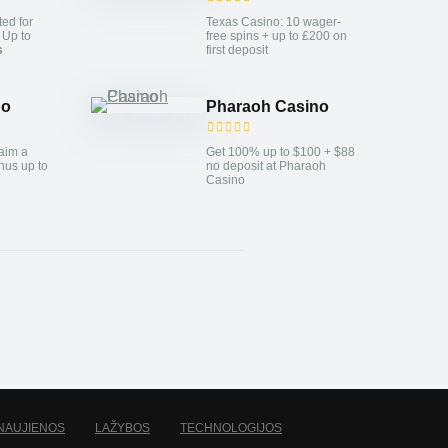
ted for
Texas Casino: 10 wager-
. Up to
free spins + up to £200 on
s
first deposit
no
Pharaoh Casino
aim a
Get 100% up to $100 + $88
nus up to
no deposit at Pharaoh
Casino
NAUJIENOS
LAŽYBOS
TECHNOLOGIJOS