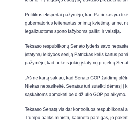
Politikos ekspertai pažymėjo, kad Patrickas yra tikė
gubernatorius leitenantas priimtų kvietimą, ar ne, než
legalizuotoms sporto lažyboms palikti ir valstiją.
Teksaso respublikonų Senato lyderis savo nepasite
įstatymų leidybos sesiją Patrickas kelis kartus pami
pažymėjo, kad nekels jokių įstatymų projektų Sena
„Aš ne kartą sakiau, kad Senato GOP žaidimų plėtr
Niekas nepasikeitė. Senatas turi sutelkti dėmesį į k
sąskaitoms apmokėti be didžiulio GOP palaikymo. H
Teksaso Senatą vis dar kontroliuos respublikonai ar
Trumpu paliks ministrų kabineto pareigas, jo pakeit