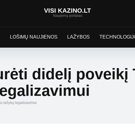
VISI KAZINO.LT
Naujienų portalas
S
LOŠIMŲ NAUJIENOS
LAŽYBOS
TECHNOLOGIJ
urėti didelį poveik
legalizavimui
rto lažybų legalizavimui