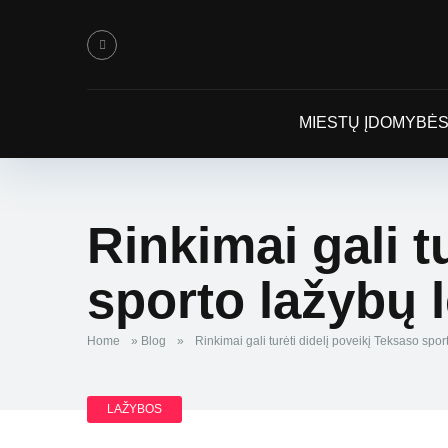
MIESTŲ ĮDOMYBĖ
Rinkimai gali t
sporto lažybų 
Home
»
Blog
»
Rinkimai gali turėti didelį poveikį Teksaso spo
LAŽYBOS