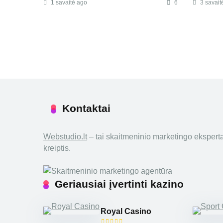
1 savaitė ago
6
3 savait
Kontaktai
Webstudio.lt
– tai skaitmeninio marketingo ekspertai
kreiptis.
Geriausiai įvertinti kazino
Royal Casino