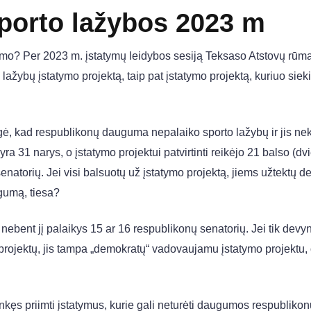
sporto lažybos 2023 m
vimo? Per 2023 m. įstatymų leidybos sesiją Teksaso Atstovų rūm
rto lažybų įstatymo projektą, taip pat įstatymo projektą, kuriuo sie
gė, kad respublikonų dauguma nepalaiko sporto lažybų ir jis ne
a 31 narys, o įstatymo projektui patvirtinti reikėjo 21 balso (dv
atorių. Jei visi balsuotų už įstatymo projektą, jiems užtektų d
gumą, tiesa?
 nebent jį palaikys 15 ar 16 respublikonų senatorių. Jei tik devyn
 projektų, jis tampa „demokratų“ vadovaujamu įstatymo projektu,
inkęs priimti įstatymus, kurie gali neturėti daugumos respubliko