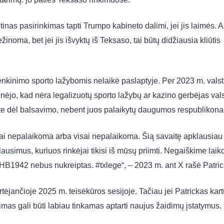
tinas pasirinkimas tapti Trumpo kabineto dalimi, jei jis laimės. A
inoma, bet jei jis išvyktų iš Teksaso, tai būtų didžiausia kliūtis
nkinimo sporto lažybomis nelaikė paslaptyje. Per 2023 m. valst
nėjo, kad nėra legalizuotų sporto lažybų ar kazino gerbėjas valsti
te dėl balsavimo, nebent juos palaikytų daugumos respublikonai
ai nepalaikoma arba visai nepalaikoma. Šią savaitę apklausiau 
lausimus, kuriuos rinkėjai tikisi iš mūsų priimti. Negaiškime laik
B1942 nebus nukreiptas. #txlege“, – 2023 m. ant X rašė Patric
tėjančioje 2025 m. teisėkūros sesijoje. Tačiau jei Patrickas kar
imas gali būti labiau tinkamas aptarti naujus žaidimų įstatymus.