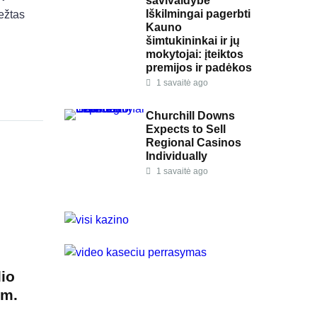
savivaldybė
Iškilmingai pagerbti
ežtas
Kauno
šimtukininkai ir jų
mokytojai: įteiktos
premijos ir padėkos
1 savaitė ago
Churchill Downs
Expects to Sell
Regional Casinos
Individually
1 savaitė ago
lio
 m.