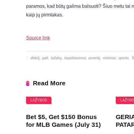
paramos, kad būtų galima balsuoti? Šiuo metu tai n
kaip jų pirmtakas.
Source link
didelį
,
gali
,
lažybų
,
legalizavimui
,
poveikį
,
rinkimai
,
sporto
,
T
Read More
LAŽYBOS
LAŽYB
Bet $5, Get $150 Bonus
GERIA
for MLB Games (July 31)
PATA