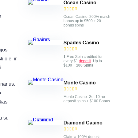
Ocean Casino
r
Ocean Casino: 200% match
bonus up to $500 + 20
bonus spins
Spades Casino
ijos
1 Free Spin credited for
joje, ir
every $1
deposit
. Up to
$100 +
100 Spins
.
Monte Casino
narius.
o
Monte Casino: Get 10 no
deposit spins + $100 Bonus
kas.
tu su
Diamond Casino
Claim a 100% deposit