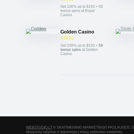
Get 100% up to $150 + 50
bonus spins at Royal
Casino
Golden Casino
Get 100% up to $150 +
50
bonus spins
at Golden
Casino
WEBSTUDIO.LT
© SKAITMENINIO MARKETINGO PASLAUGOS. SEO te
straipsnių rašymas ir talpinimas į mūsų valdomas svetaines.