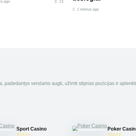
ės ago
13
1 mėnuo ago
, padedantys verslams augti, užimti stiprias pozicijas ir aplenkt
Sport Casino
Poker Casi