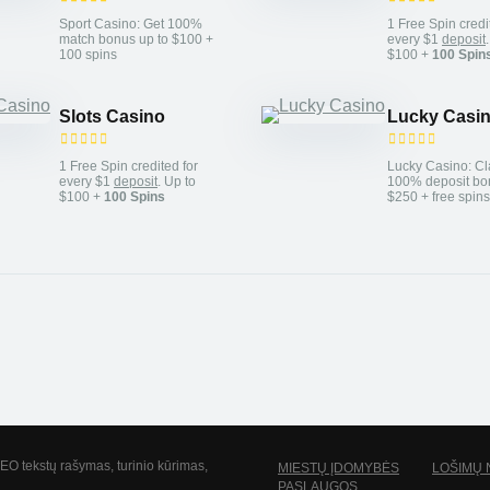
Sport Casino: Get 100%
1 Free Spin credi
match bonus up to $100 +
every $1
deposit
100 spins
$100 +
100 Spin
Slots Casino
Lucky Casi
1 Free Spin credited for
Lucky Casino: Cl
every $1
deposit
. Up to
100% deposit bo
$100 +
100 Spins
$250 + free spins
kstų rašymas, turinio kūrimas,
MIESTŲ ĮDOMYBĖS
LOŠIMŲ 
PASLAUGOS