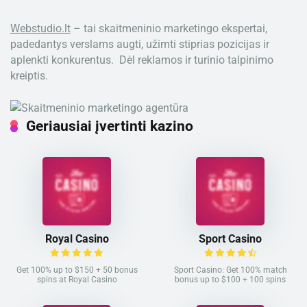
Webstudio.lt
– tai skaitmeninio marketingo ekspertai,
padedantys verslams augti, užimti stiprias pozicijas ir
aplenkti konkurentus. Dėl reklamos ir turinio talpinimo
kreiptis.
Geriausiai įvertinti kazino
Royal Casino
Sport Casino
Get 100% up to $150 + 50 bonus
Sport Casino: Get 100% match
spins at Royal Casino
bonus up to $100 + 100 spins