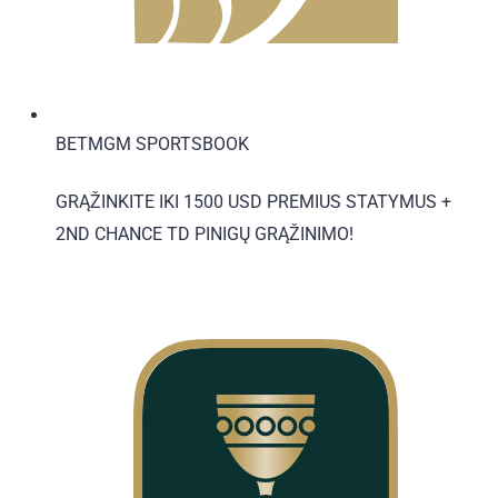
BETMGM SPORTSBOOK
GRĄŽINKITE IKI 1500 USD PREMIUS STATYMUS +
2ND CHANCE TD PINIGŲ GRĄŽINIMO!