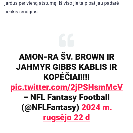
jardus per vieną atstumą. Iš viso jie taip pat jau padarė
penkis smūgius.
AMON-RA ŠV. BROWN IR
JAHMYR GIBBS KABLIS IR
KOPĖČIAI!!!!
pic.twitter.com/2jPSHsmMcV
– NFL Fantasy Football
(@NFLFantasy)
2024 m.
rugsėjo 22 d