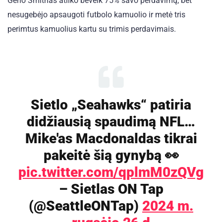
Geno Smithas atliko beveik 75% savo perdavimų, bet
nesugebėjo apsaugoti futbolo kamuolio ir metė tris
perimtus kamuolius kartu su trimis perdavimais.
Sietlo „Seahawks“ patiria
didžiausią spaudimą NFL…
Mike'as Macdonaldas tikrai
pakeitė šią gynybą 👀
pic.twitter.com/qplmM0zQVg
– Sietlas ON Tap
(@SeattleONTap)
2024 m.