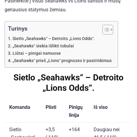
Pasinerkite į visus Seahawks vs Lions šansus ir mūsų
geriausius statymus žemiau.
Turinys
Sietlo „Seahawks“ – Detroito „Lions Odds“.
„Seahawks“ siekia išlikti tobulai
Liūtai – pinigai namuose
„Seahawks“ prieš „Lions“ prognozes ir pasirinkimus
Sietlo „Seahawks“ – Detroito
„Lions Odds“.
Komanda
Plisti
Pinigų
Iš viso
linija
Sietlo
+3,5
+164
Daugiau nei