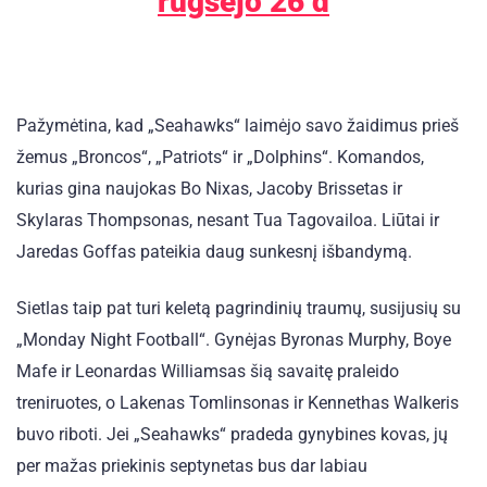
rugsėjo 26 d
Pažymėtina, kad „Seahawks“ laimėjo savo žaidimus prieš
žemus „Broncos“, „Patriots“ ir „Dolphins“. Komandos,
kurias gina naujokas Bo Nixas, Jacoby Brissetas ir
Skylaras Thompsonas, nesant Tua Tagovailoa. Liūtai ir
Jaredas Goffas pateikia daug sunkesnį išbandymą.
Sietlas taip pat turi keletą pagrindinių traumų, susijusių su
„Monday Night Football“. Gynėjas Byronas Murphy, Boye
Mafe ir Leonardas Williamsas šią savaitę praleido
treniruotes, o Lakenas Tomlinsonas ir Kennethas Walkeris
buvo riboti. Jei „Seahawks“ pradeda gynybines kovas, jų
per mažas priekinis septynetas bus dar labiau