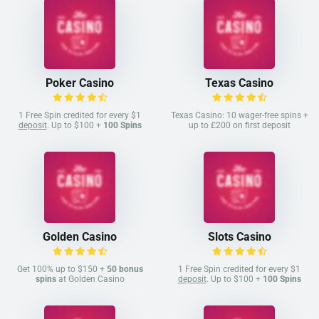
Poker Casino
Texas Casino
1 Free Spin credited for every $1
Texas Casino: 10 wager-free spins +
deposit
. Up to $100 +
100 Spins
up to £200 on first deposit
Golden Casino
Slots Casino
Get 100% up to $150 +
50 bonus
1 Free Spin credited for every $1
spins
at Golden Casino
deposit
. Up to $100 +
100 Spins