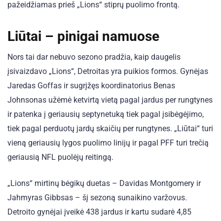
pažeidžiamas prieš „Lions“ stiprų puolimo frontą.
Liūtai – pinigai namuose
Nors tai dar nebuvo sezono pradžia, kaip daugelis
įsivaizdavo „Lions“, Detroitas yra puikios formos. Gynėjas
Jaredas Goffas ir sugrįžęs koordinatorius Benas
Johnsonas užėmė ketvirtą vietą pagal jardus per rungtynes
​​ir patenka į geriausių septynetuką tiek pagal įsibėgėjimo,
tiek pagal perduotų jardų skaičių per rungtynes. „Liūtai“ turi
vieną geriausių lygos puolimo linijų ir pagal PFF turi trečią
geriausią NFL puolėjų reitingą.
„Lions“ mirtinų bėgikų duetas – Davidas Montgomery ir
Jahmyras Gibbsas – šį sezoną sunaikino varžovus.
Detroito gynėjai įveikė 438 jardus ir kartu sudarė 4,85