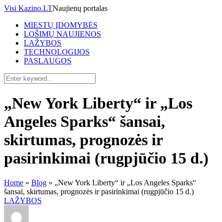
Visi Kazino.LT
Naujienų portalas
MIESTŲ ĮDOMYBĖS
LOŠIMŲ NAUJIENOS
LAŽYBOS
TECHNOLOGIJOS
PASLAUGOS
„New York Liberty“ ir „Los
Angeles Sparks“ šansai,
skirtumas, prognozės ir
pasirinkimai (rugpjūčio 15 d.)
Home
»
Blog
»
„New York Liberty“ ir „Los Angeles Sparks“
šansai, skirtumas, prognozės ir pasirinkimai (rugpjūčio 15 d.)
LAŽYBOS