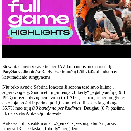
Stewartas buvo visavertis per JAV komandos aukso medalį
Paryžiaus olimpinėse žaidynėse ir turėtų būti visiškai tinkamas
ketvirtadienio rungtynėms.
Niujorko gynėja Sabrina Ionescu šį sezoną tęsė savo kilimą į
superžvaigždę. Šiuo metu ji pirmauja „Liberty“ pagal įvarčių (19,8
PPG) ir rezultatyvių perdavimų (6,1 APG) skaičių, o per rungtynes ​​
atkovoja po 4,4 ir perima po 1,0 kamuolio. Ji pasiekia garbingą
35,7% nuo trijų
8,3 bandymo per
žaidimas
. Daugiau (8,7) pasiima
tik dalasietis Arike Ogunbowale.
Ankstesni du susitikimai su „Sparks“ šį sezoną, abu Niujorke,
baigėsi 13 ir 10 taškų „Liberty“ pergalėmis.