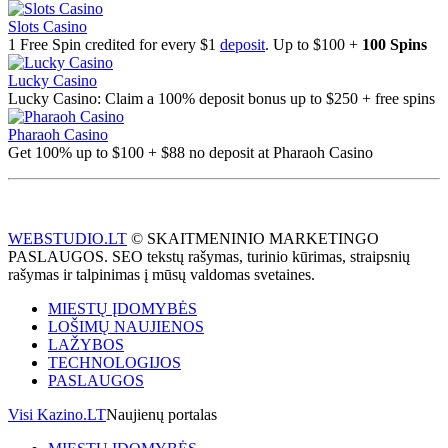
Slots Casino
1 Free Spin credited for every $1
deposit
. Up to $100 +
100 Spins
Lucky Casino
Lucky Casino: Claim a 100% deposit bonus up to $250 + free spins
Pharaoh Casino
Get 100% up to $100 + $88 no deposit at Pharaoh Casino
WEBSTUDIO.LT
© SKAITMENINIO MARKETINGO
PASLAUGOS. SEO tekstų rašymas, turinio kūrimas, straipsnių
rašymas ir talpinimas į mūsų valdomas svetaines.
MIESTŲ ĮDOMYBĖS
LOŠIMŲ NAUJIENOS
LAŽYBOS
TECHNOLOGIJOS
PASLAUGOS
Visi Kazino.LT
Naujienų portalas