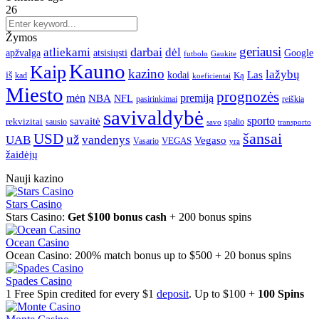
26
Žymos
geriausi
darbai
atliekami
dėl
apžvalga
Google
atsisiųsti
futbolo
Gaukite
Kauno
Kaip
kazino
lažybų
Las
iš
kodai
Ką
kad
koeficientai
Miesto
prognozės
mėn
premiją
NBA
NFL
pasirinkimai
reiškia
savivaldybė
sporto
savaitė
rekvizitai
spalio
sausio
transporto
savo
šansai
USD
už
UAB
vandenys
Vegaso
VEGAS
Vasario
yra
žaidėjų
Nauji kazino
Stars Casino
Stars Casino:
Get $100 bonus cash
+ 200 bonus spins
Ocean Casino
Ocean Casino: 200% match bonus up to $500 + 20 bonus spins
Spades Casino
1 Free Spin credited for every $1
deposit
. Up to $100 +
100 Spins