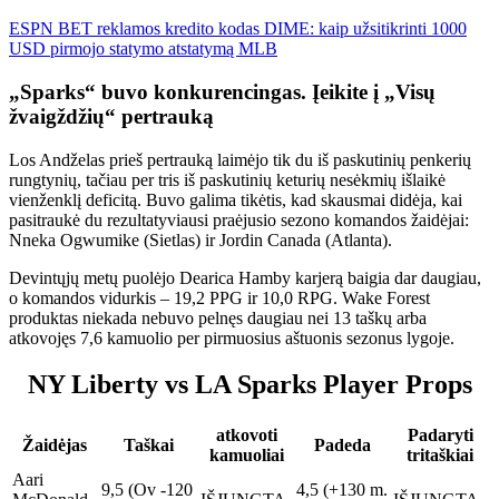
ESPN BET reklamos kredito kodas DIME: kaip užsitikrinti 1000
USD pirmojo statymo atstatymą MLB
„Sparks“ buvo konkurencingas. Įeikite į „Visų
žvaigždžių“ pertrauką
Los Andželas prieš pertrauką laimėjo tik du iš paskutinių penkerių
rungtynių, tačiau per tris iš paskutinių keturių nesėkmių išlaikė
vienženklį deficitą. Buvo galima tikėtis, kad skausmai didėja, kai
pasitraukė du rezultatyviausi praėjusio sezono komandos žaidėjai:
Nneka Ogwumike (Sietlas) ir Jordin Canada (Atlanta).
Devintųjų metų puolėjo Dearica Hamby karjerą baigia dar daugiau,
o komandos vidurkis – 19,2 PPG ir 10,0 RPG. Wake Forest
produktas niekada nebuvo pelnęs daugiau nei 13 taškų arba
atkovojęs 7,6 kamuolio per pirmuosius aštuonis sezonus lygoje.
NY Liberty vs LA Sparks Player Props
atkovoti
Padaryti
Žaidėjas
Taškai
Padeda
kamuoliai
tritaškiai
Aari
9,5 (Ov -120
4,5 (+130 m.