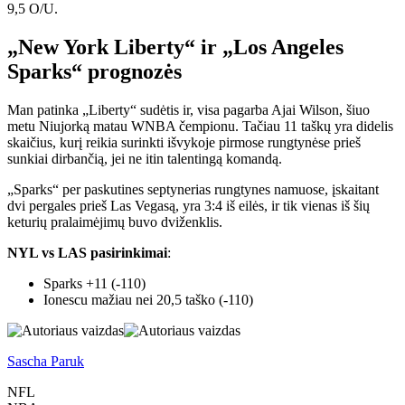
9,5 O/U.
„New York Liberty“ ir „Los Angeles
Sparks“ prognozės
Man patinka „Liberty“ sudėtis ir, visa pagarba Ajai Wilson, šiuo
metu Niujorką matau WNBA čempionu. Tačiau 11 taškų yra didelis
skaičius, kurį reikia surinkti išvykoje pirmose rungtynėse prieš
sunkiai dirbančią, jei ne itin talentingą komandą.
„Sparks“ per paskutines septynerias rungtynes ​​namuose, įskaitant
dvi pergales prieš Las Vegasą, yra 3:4 iš eilės, ir tik vienas iš šių
keturių pralaimėjimų buvo dviženklis.
NYL vs LAS pasirinkimai
:
Sparks +11 (-110)
Ionescu mažiau nei 20,5 taško (-110)
Sascha Paruk
NFL