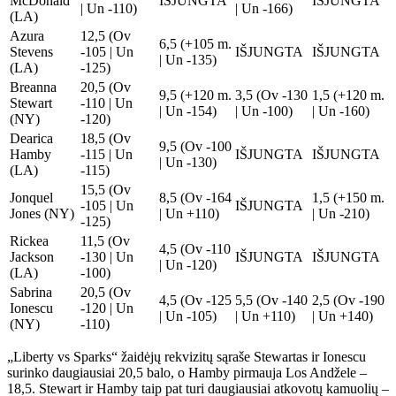
McDonald
IŠJUNGTA
IŠJUNGTA
| Un -110)
| Un -166)
(LA)
Azura
12,5 (Ov
6,5 (+105 m.
Stevens
-105 | Un
IŠJUNGTA
IŠJUNGTA
| Un -135)
(LA)
-125)
Breanna
20,5 (Ov
9,5 (+120 m.
3,5 (Ov -130
1,5 (+120 m.
Stewart
-110 | Un
| Un -154)
| Un -100)
| Un -160)
(NY)
-120)
Dearica
18,5 (Ov
9,5 (Ov -100
Hamby
-115 | Un
IŠJUNGTA
IŠJUNGTA
| Un -130)
(LA)
-115)
15,5 (Ov
Jonquel
8,5 (Ov -164
1,5 (+150 m.
-105 | Un
IŠJUNGTA
Jones (NY)
| Un +110)
| Un -210)
-125)
Rickea
11,5 (Ov
4,5 (Ov -110
Jackson
-130 | Un
IŠJUNGTA
IŠJUNGTA
| Un -120)
(LA)
-100)
Sabrina
20,5 (Ov
4,5 (Ov -125
5,5 (Ov -140
2,5 (Ov -190
Ionescu
-120 | Un
| Un -105)
| Un +110)
| Un +140)
(NY)
-110)
„Liberty vs Sparks“ žaidėjų rekvizitų sąraše Stewartas ir Ionescu
surinko daugiausiai 20,5 balo, o Hamby pirmauja Los Andžele –
18,5. Stewart ir Hamby taip pat turi daugiausiai atkovotų kamuolių –