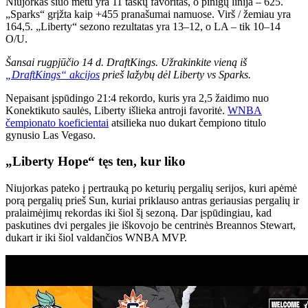
Niujorkas šiuo metu yra 11 taškų favoritas, o pinigų linija – 625.
„Sparks“ grįžta kaip +455 pranašumai namuose. Virš / žemiau yra
164,5. „Liberty“ sezono rezultatas yra 13–12, o LA – tik 10–14
O/U.
Šansai rugpjūčio 14 d. DraftKings. Užrakinkite vieną iš
„DraftKings“ akcijos
prieš lažybų dėl Liberty vs Sparks.
Nepaisant įspūdingo 21:4 rekordo, kuris yra 2,5 žaidimo nuo
Konektikuto saulės, Liberty išlieka antroji favoritė.
WNBA
čempionato koeficientai
atsilieka nuo dukart čempiono titulo
gynusio Las Vegaso.
„Liberty Hope“ tęs ten, kur liko
Niujorkas pateko į pertrauką po keturių pergalių serijos, kuri apėmė
porą pergalių prieš Sun, kuriai priklauso antras geriausias pergalių ir
pralaimėjimų rekordas iki šiol šį sezoną. Dar įspūdingiau, kad
paskutines dvi pergales jie iškovojo be centrinės Breannos Stewart,
dukart ir iki šiol valdančios WNBA MVP.