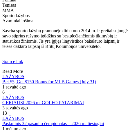
Tenisas
MMA
Sporto lažybos
Azartiniai lošimai
Sascha sporto lažybų pramonėje dirba nuo 2014 m. ir greitai sujungė
savo stiprius rašymo įgūdžius su besiplečiančiomis tikimybių ir
statistikos žiniomis. Jis yra įgijęs lingvistikos bakalauro laipsnį ir
teisės daktaro laipsnį iš Britų Kolumbijos universiteto.
Source link
Read More
LAŽYBOS
Bet $5, Get $150 Bonus for MLB Games (July 31)
1 savaitė ago
6
LAŽYBOS
GERIAUSI 2026 m. GOLFO PATARIMAI
3 savaitės ago
13
LAŽYBOS
Paskutinis 32 pasaulio čempionatas – 2026 m. tiesiogiai
1 mėnuo ago