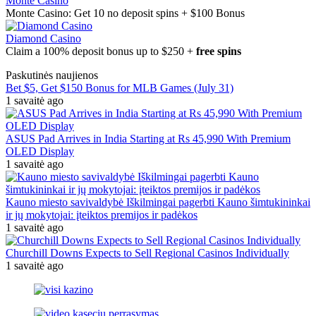
Monte Casino
Monte Casino: Get 10 no deposit spins + $100 Bonus
Diamond Casino
Claim a 100% deposit bonus up to $250 +
free spins
Paskutinės naujienos
Bet $5, Get $150 Bonus for MLB Games (July 31)
1 savaitė ago
ASUS Pad Arrives in India Starting at Rs 45,990 With Premium
OLED Display
1 savaitė ago
Kauno miesto savivaldybė Iškilmingai pagerbti Kauno šimtukininkai
ir jų mokytojai: įteiktos premijos ir padėkos
1 savaitė ago
Churchill Downs Expects to Sell Regional Casinos Individually
1 savaitė ago