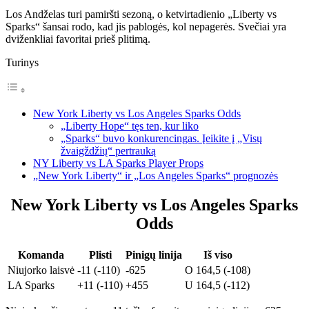
Los Andželas turi pamiršti sezoną, o ketvirtadienio „Liberty vs
Sparks“ šansai rodo, kad jis pablogės, kol nepagerės. Svečiai yra
dviženkliai favoritai prieš plitimą.
Turinys
New York Liberty vs Los Angeles Sparks Odds
„Liberty Hope“ tęs ten, kur liko
„Sparks“ buvo konkurencingas. Įeikite į „Visų
žvaigždžių“ pertrauką
NY Liberty vs LA Sparks Player Props
„New York Liberty“ ir „Los Angeles Sparks“ prognozės
New York Liberty vs Los Angeles Sparks
Odds
Komanda
Plisti
Pinigų linija
Iš viso
Niujorko laisvė
-11 (-110)
-625
O 164,5 (-108)
LA Sparks
+11 (-110)
+455
U 164,5 (-112)