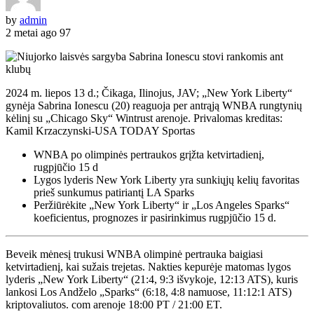
by
admin
2 metai ago
97
2024 m. liepos 13 d.; Čikaga, Ilinojus, JAV; „New York Liberty“
gynėja Sabrina Ionescu (20) reaguoja per antrąją WNBA rungtynių
kėlinį su „Chicago Sky“ Wintrust arenoje. Privalomas kreditas:
Kamil Krzaczynski-USA TODAY Sportas
WNBA po olimpinės pertraukos grįžta ketvirtadienį,
rugpjūčio 15 d
Lygos lyderis New York Liberty yra sunkiųjų kelių favoritas
prieš sunkumus patiriantį LA Sparks
Peržiūrėkite „New York Liberty“ ir „Los Angeles Sparks“
koeficientus, prognozes ir pasirinkimus rugpjūčio 15 d.
Beveik mėnesį trukusi WNBA olimpinė pertrauka baigiasi
ketvirtadienį, kai sužais trejetas. Nakties kepurėje matomas lygos
lyderis „New York Liberty“ (21:4, 9:3 išvykoje, 12:13 ATS), kuris
lankosi Los Andželo „Sparks“ (6:18, 4:8 namuose, 11:12:1 ATS)
kriptovaliutos. com arenoje 18:00 PT / 21:00 ET.