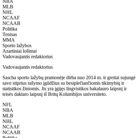
NBA
MLB
NHL
NCAAF
NCAAB
Politika
Tenisas
MMA
Sporto lažybos
Azartiniai lošimai
Vadovaujantis redaktorius
Vadovaujantis redaktorius
Sascha sporto lažybų pramonėje dirba nuo 2014 m. ir greitai sujungė
savo stiprius rašymo įgūdžius su besiplečiančiomis tikimybių ir
statistikos žiniomis. Jis yra įgijęs lingvistikos bakalauro laipsnį ir
teisės daktaro laipsnį iš Britų Kolumbijos universiteto.
NFL
NBA
MLB
NHL
NCAAF
NCAAB
Politika