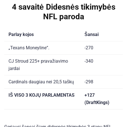
4 savaitė Didesnės tikimybės
NFL paroda
Parlay kojos
Šansai
„Texans Moneyline“.
-270
CJ Stroud 225+ pravažiavimo
-340
jardai
Cardinals daugiau nei 20,5 taškų
-298
IŠ VISO 3 KOJŲ PARLAMENTAS
+127
(DraftKings)
Geriausi šansai šiam didesnės tikimybės 3 etapų NFL