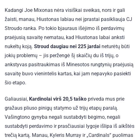
Kadangi Joe Mixonas nėra visiškai sveikas, nors ir gali
žaisti, manau, Hiustonas labiau nei įprastai pasikliauja CJ
Stroudo ranka. Po tokio bjauraus išėjimo iš perdavimų
praėjusią savaitę nematau, kad Hiustonas labai anksti
nukeltų koją.
Stroud daugiau nei 225 jardai
neturėtų būti
jokių problemų – jis peržengė šį skaičių du iš trijų, o
ankstyvas pasitraukimas iš Minesotos rungtynių praėjusią
savaitę buvo vienintelis kartas, kai jam nepavyko pasiekti
šio etapo.
Galiausiai,
Kardinolai virš 20,5 taško
priveda mus prie
gražaus pliuso pinigų statymo už trijų etapų paralą.
Vašingtono gynyba negali sustabdyti bėgimo, negali
sustabdyti perdavimo ir prasčiausiai lygoje išlipa iš aikštės
trečią kartą. Manau, Kyleris Murray ir „Cardinals“ puolimas