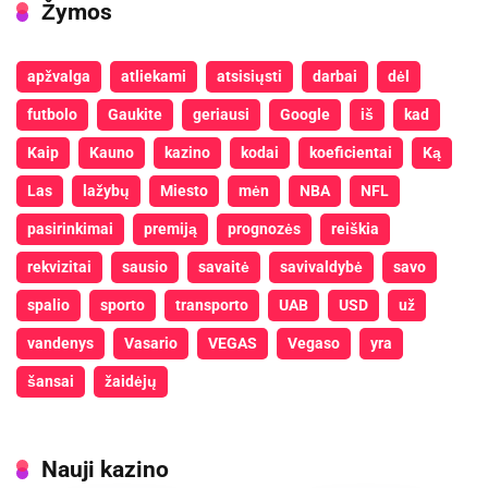
Žymos
apžvalga
atliekami
atsisiųsti
darbai
dėl
futbolo
Gaukite
geriausi
Google
iš
kad
Kaip
Kauno
kazino
kodai
koeficientai
Ką
Las
lažybų
Miesto
mėn
NBA
NFL
pasirinkimai
premiją
prognozės
reiškia
rekvizitai
sausio
savaitė
savivaldybė
savo
spalio
sporto
transporto
UAB
USD
už
vandenys
Vasario
VEGAS
Vegaso
yra
šansai
žaidėjų
Nauji kazino