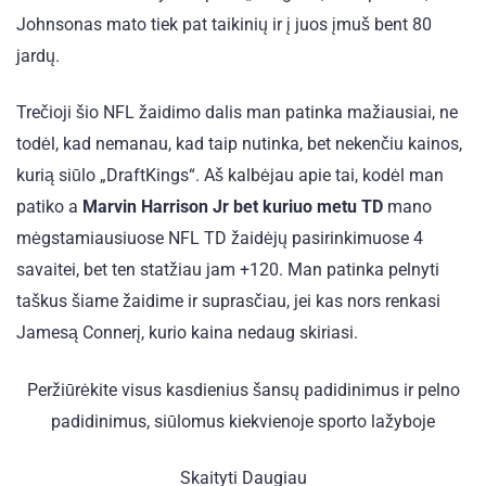
Johnsonas mato tiek pat taikinių ir į juos įmuš bent 80
jardų.
Trečioji šio NFL žaidimo dalis man patinka mažiausiai, ne
todėl, kad nemanau, kad taip nutinka, bet nekenčiu kainos,
kurią siūlo „DraftKings“. Aš kalbėjau apie tai, kodėl man
patiko a
Marvin Harrison Jr bet kuriuo metu TD
mano
mėgstamiausiuose NFL TD žaidėjų pasirinkimuose 4
savaitei, bet ten statžiau jam +120. Man patinka pelnyti
taškus šiame žaidime ir suprasčiau, jei kas nors renkasi
Jamesą Connerį, kurio kaina nedaug skiriasi.
Peržiūrėkite visus kasdienius šansų padidinimus ir pelno
padidinimus, siūlomus kiekvienoje sporto lažyboje
Skaityti Daugiau