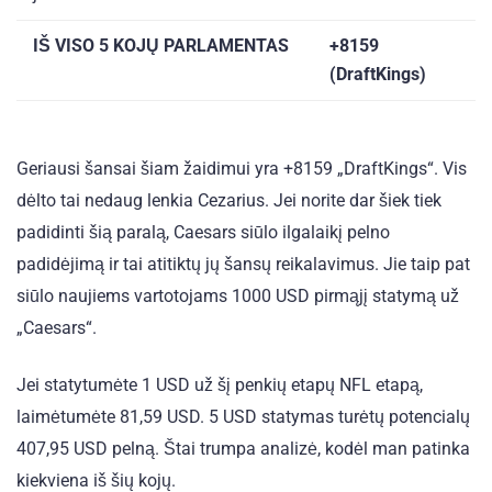
IŠ VISO 5 KOJŲ PARLAMENTAS
+8159
(DraftKings)
Geriausi šansai šiam žaidimui yra +8159 „DraftKings“. Vis
dėlto tai nedaug lenkia Cezarius. Jei norite dar šiek tiek
padidinti šią paralą, Caesars siūlo ilgalaikį pelno
padidėjimą ir tai atitiktų jų šansų reikalavimus. Jie taip pat
siūlo naujiems vartotojams 1000 USD pirmąjį statymą už
„Caesars“.
Jei statytumėte 1 USD už šį penkių etapų NFL etapą,
laimėtumėte 81,59 USD. 5 USD statymas turėtų potencialų
407,95 USD pelną. Štai trumpa analizė, kodėl man patinka
kiekviena iš šių kojų.