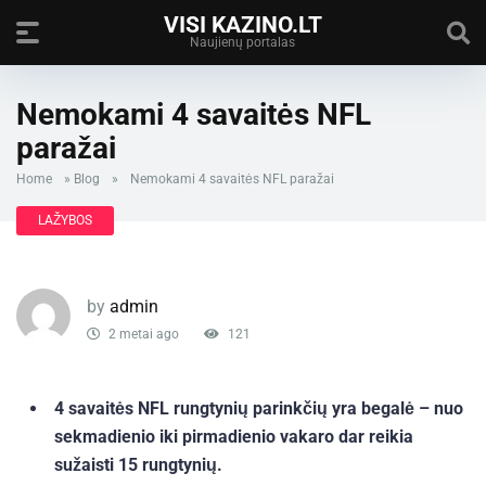
VISI KAZINO.LT
Naujienų portalas
Nemokami 4 savaitės NFL
paražai
Home
»
Blog
»
Nemokami 4 savaitės NFL paražai
LAŽYBOS
by
admin
2 metai ago
121
4 savaitės NFL rungtynių parinkčių yra begalė – nuo
​​sekmadienio iki pirmadienio vakaro dar reikia
sužaisti 15 rungtynių.