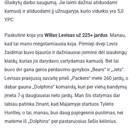
išlaikytų darbo saugumą. Jie laimi dažnai atiduodami
kamuolį ir atiduodami jį užnugaryje, kurio vidurkis yra 5,0
YPC.
Paskutinė koja yra
Willas Levisas už 225+ jardus
. Manau,
kad tai mano mėgstamiausia koja. Pirmieji dveji Levis
žaidimai buvo bjaurūs ir dažniausiai įsiminė dėl siaubingų
klaidų, kurias jis darydavo vartydamas kamuolį. Bet tai
buvo dvi gana geros perdavimo gynybos „Bears“ ir „Jets“.
Levisas praėjusią savaitę prieš „Packers“ metė 260 jardų, o
dabar gauna „Dolphins“ komandą, kuri per vieną bandymą
įmeta 7-ą daugiausiai neto jardų. Man šis statymas dar
labiau patinka žinant, kad Majamyje startuos Tyleris
Huntley, o tai, manau, bus daug pajėgesnis puolimas, nei
matėme iš „Dolphins“ per pastaruosius šešis kėlinius.