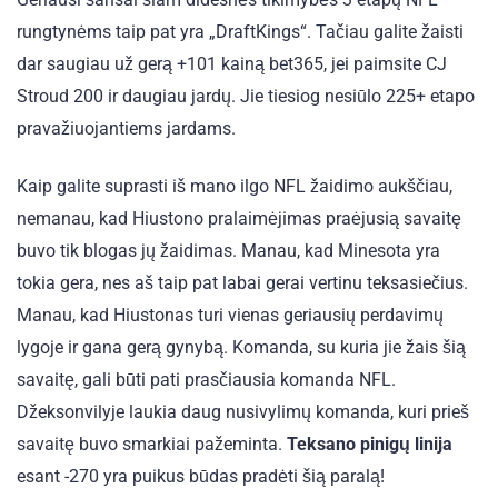
rungtynėms taip pat yra „DraftKings“. Tačiau galite žaisti
dar saugiau už gerą +101 kainą bet365, jei paimsite CJ
Stroud 200 ir daugiau jardų. Jie tiesiog nesiūlo 225+ etapo
pravažiuojantiems jardams.
Kaip galite suprasti iš mano ilgo NFL žaidimo aukščiau,
nemanau, kad Hiustono pralaimėjimas praėjusią savaitę
buvo tik blogas jų žaidimas. Manau, kad Minesota yra
tokia gera, nes aš taip pat labai gerai vertinu teksasiečius.
Manau, kad Hiustonas turi vienas geriausių perdavimų
lygoje ir gana gerą gynybą. Komanda, su kuria jie žais šią
savaitę, gali būti pati prasčiausia komanda NFL.
Džeksonvilyje laukia daug nusivylimų komanda, kuri prieš
savaitę buvo smarkiai pažeminta.
Teksano pinigų linija
esant -270 yra puikus būdas pradėti šią paralą!