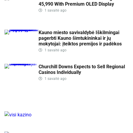
45,990 With Premium OLED Display
1 savaitė ago
Kauno miesto savivaldybė Iškilmingai
pagerbti Kauno šimtukininkai ir jų
mokytojai: įteiktos premijos ir padėkos
1 savaitė ago
Churchill Downs Expects to Sell Regional
Casinos Individually
1 savaitė ago