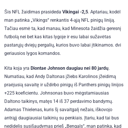
Šis NFL žaidimas prasideda
Vikingai -2,5
. Aptariau, kodėl
man patinka „Vikings“ renkantis 4-ąją NFL pinigų liniją.
Tačiau esmė ta, kad manau, kad Minesota žaidžia geresnį
futbolą nei bet kas kitas lygoje ir esu labai sužavėtas
pastarųjų dviejų pergalių, kurios buvo labai įtikinamos. dvi
geriausios lygos komandos.
Kita koja yra
Diontae Johnson daugiau nei 80 jardų
.
Numatiau, kad Andy Daltonas įžiebs Karolinos įžeidimą
praėjusią savaitę ir uždirbo pinigų iš Panthers pinigų linijos
+225 koeficientu. Johnsonas buvo mėgstamiausias
Daltono taikinys, matęs 14 iš 37 perdavimo bandymų.
Adamas Thielenas, kuris šį savaitgalį nežais, iškovojo
antrąjį daugiausiai taikinių su penkiais. Įtariu, kad tai bus
nedidelis susišaudymas prieš „Bengals“, man patinka, kad