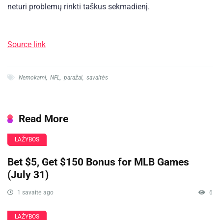
neturi problemų rinkti taškus sekmadienį.
Source link
Nemokami
,
NFL
,
paražai
,
savaitės
Read More
LAŽYBOS
Bet $5, Get $150 Bonus for MLB Games
(July 31)
1 savaitė ago
6
LAŽYBOS