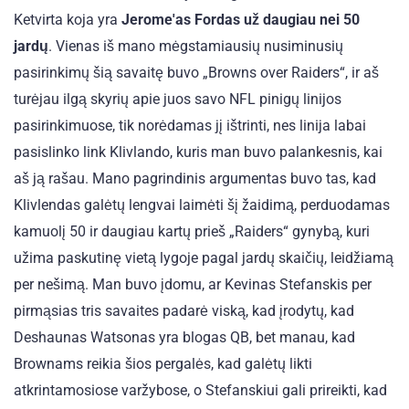
Ketvirta koja yra
Jerome'as Fordas už daugiau nei 50
jardų
. Vienas iš mano mėgstamiausių nusiminusių
pasirinkimų šią savaitę buvo „Browns over Raiders“, ir aš
turėjau ilgą skyrių apie juos savo NFL pinigų linijos
pasirinkimuose, tik norėdamas jį ištrinti, nes linija labai
pasislinko link Klivlando, kuris man buvo palankesnis, kai
aš ją rašau. Mano pagrindinis argumentas buvo tas, kad
Klivlendas galėtų lengvai laimėti šį žaidimą, perduodamas
kamuolį 50 ir daugiau kartų prieš „Raiders“ gynybą, kuri
užima paskutinę vietą lygoje pagal jardų skaičių, leidžiamą
per nešimą. Man buvo įdomu, ar Kevinas Stefanskis per
pirmąsias tris savaites padarė viską, kad įrodytų, kad
Deshaunas Watsonas yra blogas QB, bet manau, kad
Brownams reikia šios pergalės, kad galėtų likti
atkrintamosiose varžybose, o Stefanskiui gali prireikti, kad