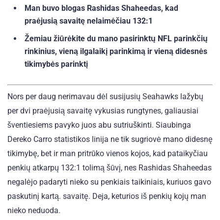
Man buvo blogas Rashidas Shaheedas, kad
praėjusią savaitę nelaimėčiau 132:1
Žemiau žiūrėkite du mano pasirinktų NFL parinkčių
rinkinius, vieną ilgalaikį parinkimą ir vieną didesnės
tikimybės parinktį
Nors per daug nerimavau dėl susijusių Seahawks lažybų
per dvi praėjusią savaitę vykusias rungtynes, galiausiai
šventiesiems pavyko juos abu sutriuškinti. Siaubinga
Dereko Carro statistikos linija ne tik sugriovė mano didesnę
tikimybę, bet ir man pritrūko vienos kojos, kad pataikyčiau
penkių atkarpų 132:1 tolimą šūvį, nes Rashidas Shaheedas
negalėjo padaryti nieko su penkiais taikiniais, kuriuos gavo
paskutinį kartą. savaitę. Deja, keturios iš penkių kojų man
nieko neduoda.