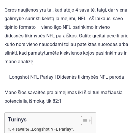
Geros naujienos yra tai, kad atėjo 4 savaitė, taigi, dar viena
galimybė surinkti keletą laimėjimų NFL. Aš laikausi savo
tipinio formato – vieno ilgo NFL parinkimo ir vieno
didesnės tikimybės NFL paraiškos. Galite greitai pereiti prie
kurio nors vieno naudodami toliau pateiktas nuorodas arba
slinkti, kad pamatytumėte kiekvienos kojos pasirinkimus ir
mano analizę.
Longshot NFL Parlay | Didesnės tikimybės NFL paroda
Mano šios savaitės pralaimėjimas iki šiol turi mažiausią
potencialią išmoką, tik 82:1
Turinys
4 savaitė „Longshot NFL Parlay“.