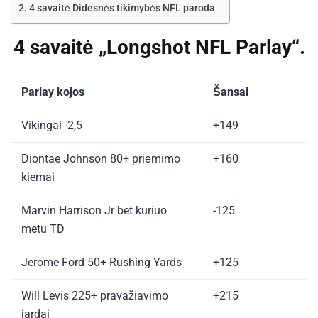
4 savaitė Didesnės tikimybės NFL paroda
4 savaitė „Longshot NFL Parlay“.
Parlay kojos
Šansai
Vikingai -2,5
+149
Diontae Johnson 80+ priėmimo
+160
kiemai
Marvin Harrison Jr bet kuriuo
-125
metu TD
Jerome Ford 50+ Rushing Yards
+125
Will Levis 225+ pravažiavimo
+215
jardai