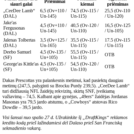
Priėmimai
siauri galai
kiemai
priėmimas
„CeeDee Lamb“
6,5 (Ov+110 /
74,5 (Ov-115 /
25,5 (Ov-110
(DAL)
Un-145)
Un-115)
/ Un-120)
Jake'as
4,5 (Ov+110 /
40,5 (Ov-120 /
16,5 (Ov-125
Fergusonas
Un-145)
Un-110)
/ Un-105)
(DAL)
Jalenas Tolbertas
3,5 (Ov+125 /
35,5 (Ov-115 /
17.5 (Ov-115
(DAL)
Un-165)
Un-115)
/ Un-115)
Deebo Samuel
4,5 (Ov-135 /
55,5 (Ov-115 /
OTB
(SF)
Un+105)
Un-115)
George'as Kittle'as
4,5 (Ov-135 /
54,5 (Ov-120 /
OTB
(SF)
Un+105)
Un-110)
Dakas Prescottas yra palankesnis metimui, kad pasiektų daugiau
metimų (247,5, palyginti su Brocku Purdy 239,5). „CeeDee Lamb“
turi didžiausią NFL žaidėjų rekvizitų, skirtų SNF, įveikiamą
važiavimą – 74,5. Kalbant apie gynėjus, „49ers“ žaidėjas Jordanas
Masonas yra 79,5 jardo atstumu, o „Cowboys“ atstovas Rico
Dowdle – 39,5 jardo.
Visi šansai nuo spalio 27 d. Užrakinkite šį „DraftKings“ reklamos
kredito kodą prieš lažindamiesi dėl Dalaso prieš San Franciską
sekmadienio vakarą.