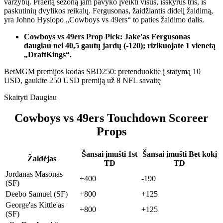
varžybų. Praeitą sezoną jam pavyko įveikti visus, išskyrus tris, iš
paskutinių dvylikos reikalų. Fergusonas, žaidžiantis didelį žaidimą,
yra Johno Hyslopo „Cowboys vs 49ers“ to paties žaidimo dalis.
Cowboys vs 49ers Prop Pick: Jake'as Fergusonas
daugiau nei 40,5 gautų jardų (-120); rizikuojate 1 vienetą
„DraftKings“.
BetMGM premijos kodas SBD250: pretenduokite į statymą 10
USD, gaukite 250 USD premiją už 8 NFL savaitę
Skaityti Daugiau
Cowboys vs 49ers Touchdown Scoreer
Props
Šansai įmušti 1st
Šansai įmušti Bet kokį
Žaidėjas
TD
TD
Jordanas Masonas
+400
-190
(SF)
Deebo Samuel (SF)
+800
+125
George'as Kittle'as
+800
+125
(SF)