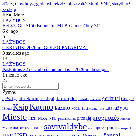
49ers
,
Cowboys
,
geriausi
,
rekvizitai
,
savaitė
,
skirti
,
SNF
,
statyti
,
už
,
žaidėjų
Read More
LAŽYBOS
Bet $5, Get $150 Bonus for MLB Games (July 31)
6 d. ago
5
LAŽYBOS
GERIAUSI 2026 m. GOLFO PATARIMAI
3 savaitės ago
13
LAŽYBOS
Paskutinis 32 pasaulio čempionatas – 2026 m. tiesiogiai
1 mėnuo ago
25
Žymos
geriausi
darbai
atliekami
dėl
apžvalga
Google
atsisiųsti
futbolo
Gaukite
Kauno
Kaip
kazino
lažybų
Las
iš
kodai
Ką
kad
koeficientai
Miesto
prognozės
mėn
premiją
NBA
NFL
pasirinkimai
reiškia
savivaldybė
sporto
savaitė
rekvizitai
spalio
sausio
transporto
savo
šansai
USD
už
UAB
vandenys
Vegaso