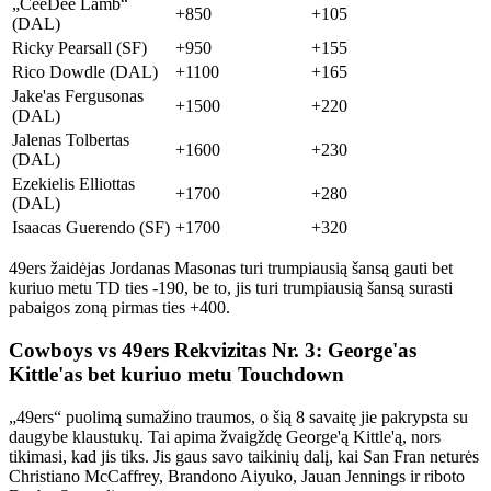
„CeeDee Lamb“
+850
+105
(DAL)
Ricky Pearsall (SF)
+950
+155
Rico Dowdle (DAL)
+1100
+165
Jake'as Fergusonas
+1500
+220
(DAL)
Jalenas Tolbertas
+1600
+230
(DAL)
Ezekielis Elliottas
+1700
+280
(DAL)
Isaacas Guerendo (SF)
+1700
+320
49ers žaidėjas Jordanas Masonas turi trumpiausią šansą gauti bet
kuriuo metu TD ties -190, be to, jis turi trumpiausią šansą surasti
pabaigos zoną pirmas ties +400.
Cowboys vs 49ers Rekvizitas Nr. 3: George'as
Kittle'as bet kuriuo metu Touchdown
„49ers“ puolimą sumažino traumos, o šią 8 savaitę jie pakrypsta su
daugybe klaustukų. Tai apima žvaigždę George'ą Kittle'ą, nors
tikimasi, kad jis tiks. Jis gaus savo taikinių dalį, kai San Fran neturės
Christiano McCaffrey, Brandono Aiyuko, Jauan Jennings ir riboto