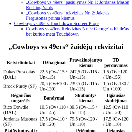
„Cowboys vs 49ers“ pasiūlymas Nr. 1: Jordanas Mason
Rushing Yards
„Cowboys vs 49ers“ rekvizitas Nr. 2: Jake'as
Fergusonas priima kiemus
Cowboys vs 49ers Touchdown Scoreer Props
Cowboys vs 49ers Rekvizitas Nr. 3: George'as Kittle'as
bet kuriuo metu Touchdown
„Cowboys vs 49ers“ žaidėjų rekvizitai
Pravažiuojantys
TD
Ketvirtininkai
Užbaigimai
kiemai
perdavimas
Dakas Prescottas
22,5 (Ov-115 /
247,5 (Ov-115 /
1,5 (Ov+120
(DAL)
Un-115)
Un-115)
/ Un-155)
20,5 (Ov+100 /
239,5 (Ov-115 /
1,5 (Ov-130 /
Brock Purdy (SF)
Un-130)
Un-115)
Un +100)
Bėgančios
Skubantys
Ilgiausias
Bandymai
nugarėlės
kiemai
skubėjimas
Rico Dowdle
10,5 (Ov+110 /
39,5 (Ov-115 /
12,5 (Ov-110
(DAL)
Un-145)
Un-115)
/ Un-120)
Jordanas Masonas
17,5 (Ov-110 /
79,5 (Ov-120 /
17,5 (Ov-120
(SF)
Un-120)
Un-110)
/ Un-110)
Platūs imtuvai ir
Priėmimo
Ilgiausias