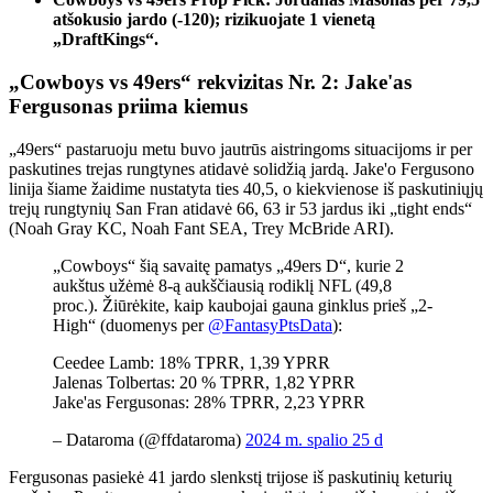
atšokusio jardo (-120); rizikuojate 1 vienetą
„DraftKings“.
„Cowboys vs 49ers“ rekvizitas Nr. 2: Jake'as
Fergusonas priima kiemus
„49ers“ pastaruoju metu buvo jautrūs aistringoms situacijoms ir per
paskutines trejas rungtynes ​​atidavė solidžią jardą. Jake'o Fergusono
linija šiame žaidime nustatyta ties 40,5, o kiekvienose iš paskutiniųjų
trejų rungtynių San Fran atidavė 66, 63 ir 53 jardus iki „tight ends“
(Noah Gray KC, Noah Fant SEA, Trey McBride ARI).
„Cowboys“ šią savaitę pamatys „49ers D“, kurie 2
aukštus užėmė 8-ą aukščiausią rodiklį NFL (49,8
proc.). Žiūrėkite, kaip kaubojai gauna ginklus prieš „2-
High“ (duomenys per
@FantasyPtsData
):
Ceedee Lamb: 18% TPRR, 1,39 YPRR
Jalenas Tolbertas: 20 % TPRR, 1,82 YPRR
Jake'as Fergusonas: 28% TPRR, 2,23 YPRR
– Dataroma (@ffdataroma)
2024 m. spalio 25 d
Fergusonas pasiekė 41 jardo slenkstį trijose iš paskutinių keturių