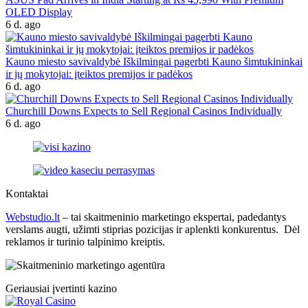
OLED Display
6 d. ago
Kauno miesto savivaldybė Iškilmingai pagerbti Kauno šimtukininkai
ir jų mokytojai: įteiktos premijos ir padėkos
6 d. ago
Churchill Downs Expects to Sell Regional Casinos Individually
6 d. ago
Kontaktai
Webstudio.lt
– tai skaitmeninio marketingo ekspertai, padedantys
verslams augti, užimti stiprias pozicijas ir aplenkti konkurentus. Dėl
reklamos ir turinio talpinimo kreiptis.
Geriausiai įvertinti kazino