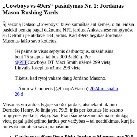
„Cowboys vs 49ers“ pasiūlymas Nr. 1: Jordanas
Mason Rushing Yards
Šį sezoną Dalaso „Cowboys“ buvo sumuštas ant žemės, o tai leidžia
pasiekti penktą pagal dažnumą NFL jardus. Ankstesnėse rungtynėse
su Detroitu jie atidavė 184 jardus. Kad 49ers bėgikas Jordanas
Masonas laižo savo kotletus.
Jei paimsite visus septynis darbuotojus, sužaidusius
bent 75 snapus, tai bus 300 žaidėjų. Per
@PFF
Cowboys DT Mazi Smith užėmė 299 vietą.
Linvalis Josephas užima 298 vietą.
Tikėtis, kad rytoj vakare daug Jordano Masono.
– Andrew Cooperis (@CoopAFiasco)
2024 m. spalio
26 d
Masonas yra antras lygoje su 667 jardais, atsiliekant tik nuo
Derricko Henry. Jo linija yra 79,5, ir jis per keturias šio sezono
rungtynes ​​įveikė šį etapą. San Fran šiame sezone užima septintąją
vietą pagal įsibėgėjimo jardus per varžybas – tai neatitikimas, kurį jie
norės išnaudoti su savo pranašumu.
Cowboys vs 49ers Prop Pick: Jordanas Masonas per 79,5