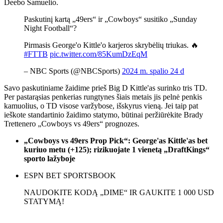
Deebo Samuelio.
Paskutinį kartą „49ers“ ir „Cowboys“ susitiko „Sunday
Night Football“?
Pirmasis George'o Kittle'o karjeros skrybėlių triukas. 🔥
#FTTB
pic.twitter.com/85KumDzEqM
– NBC Sports (@NBCSports)
2024 m. spalio 24 d
Savo paskutiniame žaidime prieš Big D Kittle'as surinko tris TD.
Per pastarąsias penkerias rungtynes ​​šiais metais jis pelnė penkis
kamuolius, o TD visose varžybose, išskyrus vieną. Jei taip pat
ieškote standartinio žaidimo statymo, būtinai peržiūrėkite Brady
Trettenero „Cowboys vs 49ers“ prognozes.
„Cowboys vs 49ers Prop Pick“: George'as Kittle'as bet
kuriuo metu (+125); rizikuojate 1 vienetą „DraftKings“
sporto lažyboje
ESPN BET SPORTSBOOK
NAUDOKITE KODĄ „DIME“ IR GAUKITE 1 000 USD
STATYMĄ!