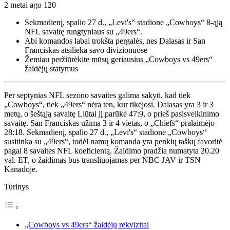
2 metai ago
120
Sekmadienį, spalio 27 d., „Levi's“ stadione „Cowboys“ 8-ąją
NFL savaitę rungtyniaus su „49ers“.
Abi komandos labai trokšta pergalės, nes Dalasas ir San
Franciskas atsilieka savo divizionuose
Žemiau peržiūrėkite mūsų geriausius „Cowboys vs 49ers“
žaidėjų statymus
Per septynias NFL sezono savaites galima sakyti, kad tiek
„Cowboys“, tiek „49ers“ nėra ten, kur tikėjosi. Dalasas yra 3 ir 3
metų, o šeštąją savaitę Liūtai jį parūkė 47:9, o prieš pasisveikinimo
savaitę. San Franciskas užima 3 ir 4 vietas, o „Chiefs“ pralaimėjo
28:18. Sekmadienį, spalio 27 d., „Levi's“ stadione „Cowboys“
susitinka su „49ers“, todėl namų komanda yra penkių taškų favoritė
pagal 8 savaitės NFL koeficientą. Žaidimo pradžia numatyta 20.20
val. ET, o žaidimas bus transliuojamas per NBC JAV ir TSN
Kanadoje.
Turinys
„Cowboys vs 49ers“ žaidėjų rekvizitai