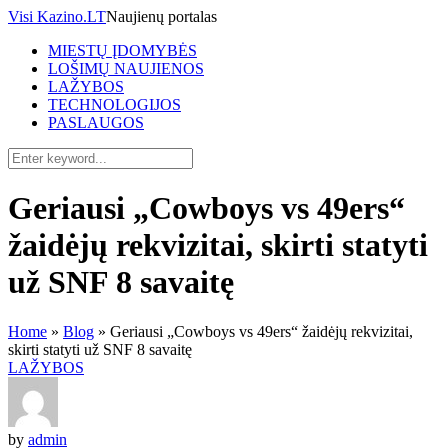
Visi Kazino.LT
Naujienų portalas
MIESTŲ ĮDOMYBĖS
LOŠIMŲ NAUJIENOS
LAŽYBOS
TECHNOLOGIJOS
PASLAUGOS
Geriausi „Cowboys vs 49ers“
žaidėjų rekvizitai, skirti statyti
už SNF 8 savaitę
Home
»
Blog
»
Geriausi „Cowboys vs 49ers“ žaidėjų rekvizitai,
skirti statyti už SNF 8 savaitę
LAŽYBOS
by
admin