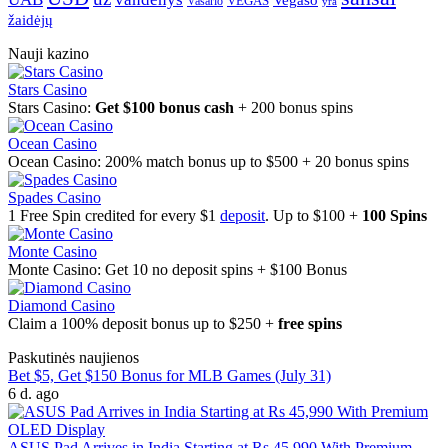
VEGAS
Vasario
yra
žaidėjų
Nauji kazino
Stars Casino
Stars Casino:
Get $100 bonus cash
+ 200 bonus spins
Ocean Casino
Ocean Casino: 200% match bonus up to $500 + 20 bonus spins
Spades Casino
1 Free Spin credited for every $1
deposit
. Up to $100 +
100 Spins
Monte Casino
Monte Casino: Get 10 no deposit spins + $100 Bonus
Diamond Casino
Claim a 100% deposit bonus up to $250 +
free spins
Paskutinės naujienos
Bet $5, Get $150 Bonus for MLB Games (July 31)
6 d. ago
ASUS Pad Arrives in India Starting at Rs 45,990 With Premium