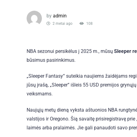
by
admin
2 metai ago
108
NBA sezonui persikėlus į 2025 m., mūsų
Sleeper r
būsimus pasirinkimus.
„Sleeper Fantasy“ suteikia naujiems žaidėjams regi
jūsų įrašą, „Sleeper“ išleis 55 USD premijos grynų
veiksmams.
Naujųjų metų dieną vyksta aštuonios NBA rungtynės
valstijos ir Oregono. Šią savaitę prisiregistravę pri
laimės arba pralaimės. Jie gali panaudoti savo prem