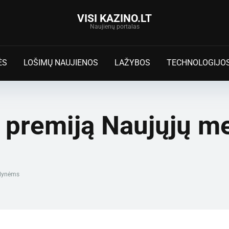
VISI KAZINO.LT
Naujienų portalas
ĖS
LOŠIMŲ NAUJIENOS
LAŽYBOS
TECHNOLOGIJO
 premiją Naujųjų m
idynėms