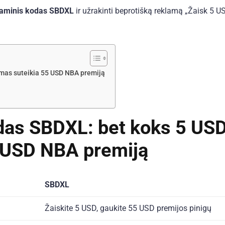
laminis kodas SBDXL
ir užrakinti beprotišką reklamą „Žaisk 5 U
imas suteikia 55 USD NBA premiją
das SBDXL: bet koks 5 US
5 USD NBA premiją
SBDXL
Žaiskite 5 USD, gaukite 55 USD premijos pinigų