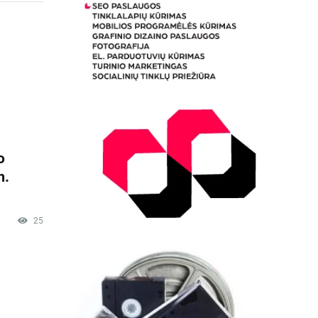
o
m.
25