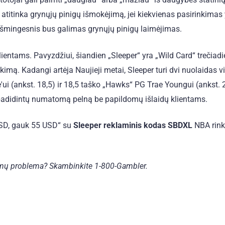
, atitinka grynųjų pinigų išmokėjimą, jei kiekvienas pasirinkimas
ikšmingesnis bus galimas grynųjų pinigų laimėjimas.
entams. Pavyzdžiui, šiandien „Sleeper“ yra „Wild Card“ trečiadi
imą. Kadangi artėja Naujieji metai, Sleeper turi dvi nuolaidas v
ui (ankst. 18,5) ir 18,5 taško „Hawks“ PG Trae Youngui (ankst. 2
 padidintų numatomą pelną be papildomų išlaidų klientams.
USD, gauk 55 USD“ su
Sleeper reklaminis kodas SBDXL
NBA rin
ošimų problema? Skambinkite 1-800-Gambler.