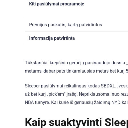
Kiti pasiūlymai programoje
Premijos paskutinį kartą patvirtintos
Informacija patvirtinta
Tūkstančiai krepšinio gerbėjų pasinaudojo dosnia 
metams, dabar pats tinkamiausias metas bet kurį 5 
Sleeper pasiūlymui reikalingas kodas SBDXL. Įveskit
už bet kurį „pick'em“ įrašą. Nepriklausomai nuo rezu
NBA turnyre. Kai kurie iš geriausių žaidimų NYD ka
Kaip suaktyvinti Sl