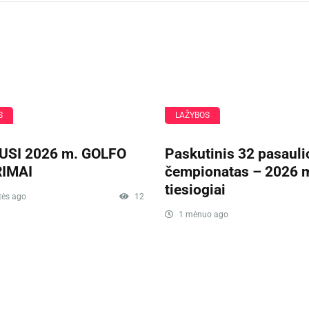
S
LAŽYBOS
USI 2026 m. GOLFO
Paskutinis 32 pasauli
IMAI
čempionatas – 2026 
tiesiogiai
tės ago
12
1 mėnuo ago