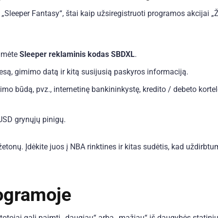
rie „Sleeper Fantasy“, štai kaip užsiregistruoti programos akcijai „
tumėte
Sleeper reklaminis kodas SBDXL
.
resą, gimimo datą ir kitą susijusią paskyros informaciją.
 būdą, pvz., internetinę bankininkystę, kredito / debeto kortel
USD grynųjų pinigų.
tonų. Įdėkite juos į NBA rinktines ir kitas sudėtis, kad uždirbtu
rogramoje
rtotojai gali paimti „daugiau“ arba „mažiau“ iš daugybės statini