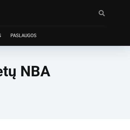
S
PASLAUGOS
etų NBA