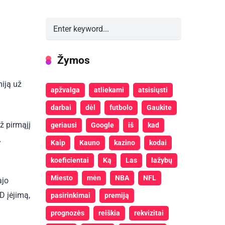
Žymos
iją už
apžvalga
atliekami
atsisiųsti
darbai
dėl
futbolo
Gaukite
ž pirmąjį
geriausi
Google
iš
kad
A
Kaip
Kauno
kazino
kodai
koeficientai
Ką
Las
lažybų
Miesto
mėn
NBA
NFL
ajo
D įėjimą,
pasirinkimai
premiją
prognozės
reiškia
rekvizitai