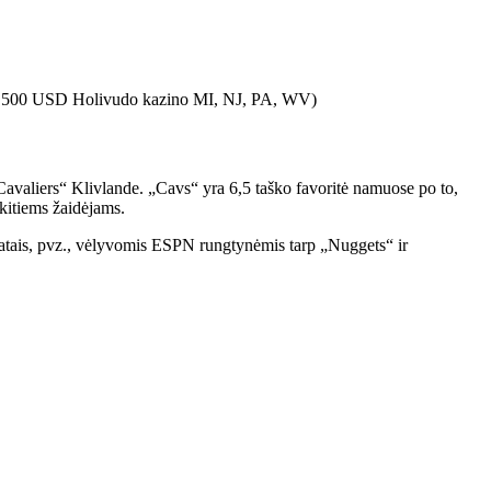
ki 500 USD Holivudo kazino MI, NJ, PA, WV)
Cavaliers“ Klivlande. „Cavs“ yra 6,5 ​​taško favoritė namuose po to,
kitiems žaidėjams.
tatais, pvz., vėlyvomis ESPN rungtynėmis tarp „Nuggets“ ir