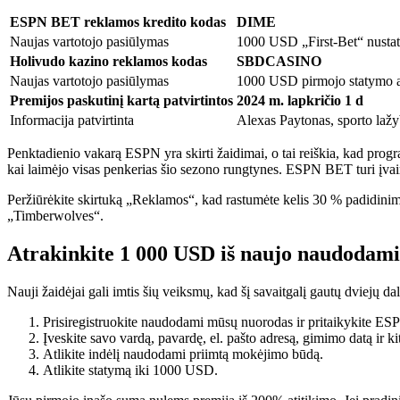
ESPN BET reklamos kredito kodas
DIME
Naujas vartotojo pasiūlymas
1000 USD „First-Bet“ nustat
Holivudo kazino reklamos kodas
SBDCASINO
Naujas vartotojo pasiūlymas
1000 USD pirmojo statymo a
Premijos paskutinį kartą patvirtintos
2024 m. lapkričio 1 d
Informacija patvirtinta
Alexas Paytonas, sporto lažy
Penktadienio vakarą ESPN yra skirti žaidimai, o tai reiškia, kad progr
kai laimėjo visas penkerias šio sezono rungtynes. ESPN BET turi įvai
Peržiūrėkite skirtuką „Reklamos“, kad rastumėte kelis 30 % padidinim
„Timberwolves“.
Atrakinkite 1 000 USD iš naujo naudodam
Nauji žaidėjai gali imtis šių veiksmų, kad šį savaitgalį gautų dviejų da
Prisiregistruokite naudodami mūsų nuorodas ir pritaikykite 
Įveskite savo vardą, pavardę, el. pašto adresą, gimimo datą ir ki
Atlikite indėlį naudodami priimtą mokėjimo būdą.
Atlikite statymą iki 1000 USD.