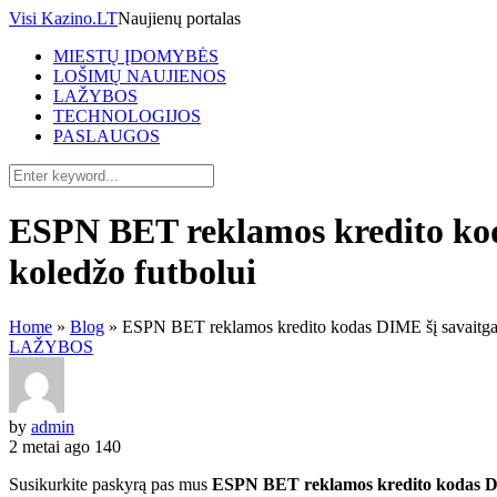
Visi Kazino.LT
Naujienų portalas
MIESTŲ ĮDOMYBĖS
LOŠIMŲ NAUJIENOS
LAŽYBOS
TECHNOLOGIJOS
PASLAUGOS
ESPN BET reklamos kredito kod
koledžo futbolui
Home
»
Blog
»
ESPN BET reklamos kredito kodas DIME šį savaitgal
LAŽYBOS
by
admin
2 metai ago
140
Susikurkite paskyrą pas mus
ESPN BET reklamos kredito kodas