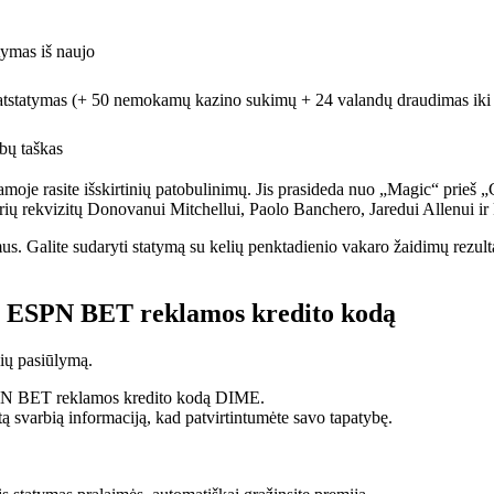
ymas iš naujo
tstatymas (+ 50 nemokamų kazino sukimų + 24 valandų draudimas i
bų taškas
amoje rasite išskirtinių patobulinimų. Jis prasideda nuo „Magic“ prieš „
rių rekvizitų Donovanui Mitchellui, Paolo Banchero, Jaredui Allenui ir 
us. Galite sudaryti statymą su kelių penktadienio vakaro žaidimų rezul
i ESPN BET reklamos kredito kodą
lių pasiūlymą.
ESPN BET reklamos kredito kodą DIME.
tą svarbią informaciją, kad patvirtintumėte savo tapatybę.