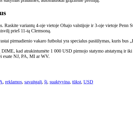
s statymas pralaimės, automatiškai grąžinsite premiją.
us
s
s. Raskite variantų 4-oje vietoje Ohajo valstijoje ir 3-oje vietoje Penn 
uisvilį prieš 11-tą Clemsoną.
rastai pirmadienio vakaro futbolui yra specialus pasiūlymas, kuris bus 
DIME, kad atrakintumėte 1 000 USD pirmojo statymo atstatymą ir iki
i esate NJ, PA, MI ar WV.
A
,
reklamos
,
savaitgalį
,
šį
,
suaktyvina
,
tūkst
,
USD