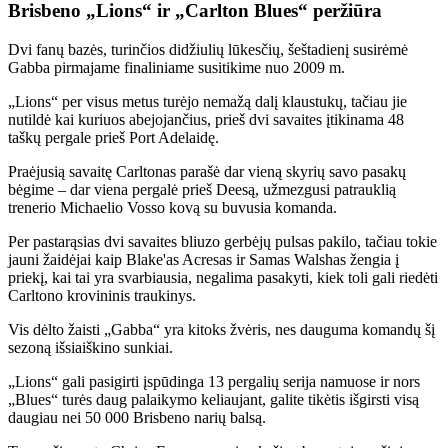
Brisbeno „Lions“ ir „Carlton Blues“ peržiūra
Dvi fanų bazės, turinčios didžiulių lūkesčių, šeštadienį susirėmė
Gabba pirmajame finaliniame susitikime nuo 2009 m.
„Lions“ per visus metus turėjo nemažą dalį klaustukų, tačiau jie
nutildė kai kuriuos abejojančius, prieš dvi savaites įtikinama 48
taškų pergale prieš Port Adelaidę.
Praėjusią savaitę Carltonas parašė dar vieną skyrių savo pasakų
bėgime – dar viena pergalė prieš Deesą, užmezgusi patrauklią
trenerio Michaelio Vosso kovą su buvusia komanda.
Per pastarąsias dvi savaites bliuzo gerbėjų pulsas pakilo, tačiau tokie
jauni žaidėjai kaip Blake'as Acresas ir Samas Walshas žengia į
priekį, kai tai yra svarbiausia, negalima pasakyti, kiek toli gali riedėti
Carltono krovininis traukinys.
Vis dėlto žaisti „Gabba“ yra kitoks žvėris, nes dauguma komandų šį
sezoną išsiaiškino sunkiai.
„Lions“ gali pasigirti įspūdinga 13 pergalių serija namuose ir nors
„Blues“ turės daug palaikymo keliaujant, galite tikėtis išgirsti visą
daugiau nei 50 000 Brisbeno narių balsą.