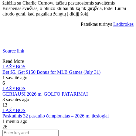
žaidžia su Charlie Curnow, tačiau pastarosiomis savaitėmis
Brisbenas šviežias, o bliuzo klubai tik ką tik girgžda, todėl Liūtai
atrodo gerai, kad pagaliau žengtų į didįjį šokį.
Pateiktas turinys
Ladbrokes
Source link
Read More
LAŽYBOS
Bet $5, Get $150 Bonus for MLB Games (July 31)
1 savaitė ago
6
LAŽYBOS
GERIAUSI 2026 m. GOLFO PATARIMAI
3 savaitės ago
13
LAŽYBOS
Paskutinis 32 pasaulio čempionatas – 2026 m. tiesiogiai
1 mėnuo ago
26