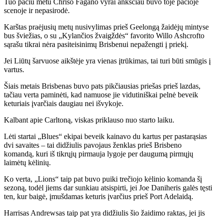
Tuo pačiu metu Chriso Fagano vyrai anksčiau buvo toje pačioje
scenoje ir nepasirodė.
Karštas praėjusių metų nusivylimas prieš Geelongą žaidėjų mintyse
bus šviežias, o su „Kylančios žvaigždės“ favorito Willo Ashcrofto
sąrašu tikrai nėra pasiteisinimų Brisbenui nepažengti į priekį.
Jei Liūtų šarvuose aikštėje yra vienas įtrūkimas, tai turi būti smūgis į
vartus.
Šiais metais Brisbenas buvo pats pikčiausias priešas prieš lazdas,
tačiau verta paminėti, kad namuose jie vidutiniškai pelnė beveik
keturiais įvarčiais daugiau nei išvykoje.
Kalbant apie Carltoną, viskas priklauso nuo starto laiku.
Lėti startai „Blues“ ekipai beveik kainavo du kartus per pastarąsias
dvi savaites – tai didžiulis pavojaus ženklas prieš Brisbeno
komandą, kuri iš tikrųjų pirmauja lygoje per daugumą pirmųjų
laimėtų kėlinių.
Ko verta, „Lions“ taip pat buvo puiki trečiojo kėlinio komanda šį
sezoną, todėl jiems dar sunkiau atsispirti, jei Joe Daniheris galės tęsti
ten, kur baigė, įmušdamas keturis įvarčius prieš Port Adelaidą.
Harrisas Andrewsas taip pat yra didžiulis šio žaidimo raktas, jei jis