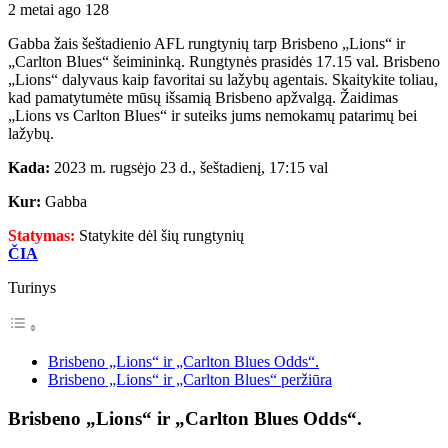
2 metai ago
128
Gabba žais šeštadienio AFL rungtynių tarp Brisbeno „Lions“ ir
„Carlton Blues“ šeimininką. Rungtynės prasidės 17.15 val. Brisbeno
„Lions“ dalyvaus kaip favoritai su lažybų agentais. Skaitykite toliau,
kad pamatytumėte mūsų išsamią Brisbeno apžvalgą. Žaidimas
„Lions vs Carlton Blues“ ir suteiks jums nemokamų patarimų bei
lažybų.
Kada:
2023 m. rugsėjo 23 d., šeštadienį, 17:15 val
Kur:
Gabba
Statymas:
Statykite dėl šių rungtynių
ČIA
Turinys
Brisbeno „Lions“ ir „Carlton Blues Odds“.
Brisbeno „Lions“ ir „Carlton Blues“ peržiūra
Brisbeno „Lions“ ir „Carlton Blues Odds“.