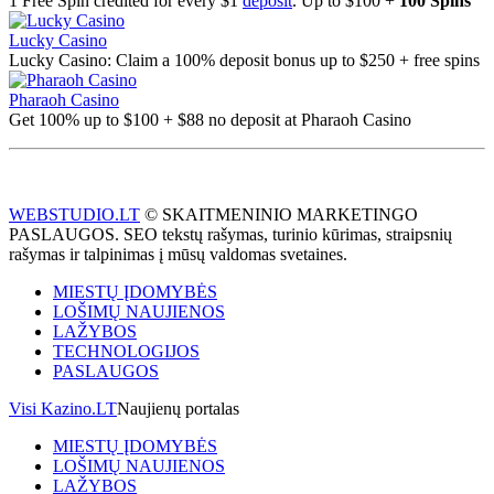
1 Free Spin credited for every $1
deposit
. Up to $100 +
100 Spins
Lucky Casino
Lucky Casino: Claim a 100% deposit bonus up to $250 + free spins
Pharaoh Casino
Get 100% up to $100 + $88 no deposit at Pharaoh Casino
WEBSTUDIO.LT
© SKAITMENINIO MARKETINGO
PASLAUGOS. SEO tekstų rašymas, turinio kūrimas, straipsnių
rašymas ir talpinimas į mūsų valdomas svetaines.
MIESTŲ ĮDOMYBĖS
LOŠIMŲ NAUJIENOS
LAŽYBOS
TECHNOLOGIJOS
PASLAUGOS
Visi Kazino.LT
Naujienų portalas
MIESTŲ ĮDOMYBĖS
LOŠIMŲ NAUJIENOS
LAŽYBOS