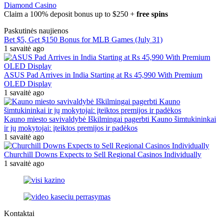
Diamond Casino
Claim a 100% deposit bonus up to $250 +
free spins
Paskutinės naujienos
Bet $5, Get $150 Bonus for MLB Games (July 31)
1 savaitė ago
ASUS Pad Arrives in India Starting at Rs 45,990 With Premium
OLED Display
1 savaitė ago
Kauno miesto savivaldybė Iškilmingai pagerbti Kauno šimtukininkai
ir jų mokytojai: įteiktos premijos ir padėkos
1 savaitė ago
Churchill Downs Expects to Sell Regional Casinos Individually
1 savaitė ago
Kontaktai