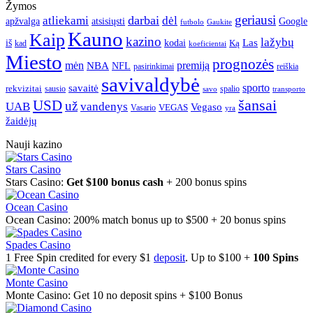
Žymos
geriausi
darbai
atliekami
dėl
apžvalga
Google
atsisiųsti
futbolo
Gaukite
Kauno
Kaip
kazino
lažybų
Las
iš
kodai
Ką
kad
koeficientai
Miesto
prognozės
mėn
premiją
NBA
NFL
pasirinkimai
reiškia
savivaldybė
sporto
savaitė
rekvizitai
spalio
sausio
transporto
savo
šansai
USD
už
UAB
vandenys
Vegaso
VEGAS
Vasario
yra
žaidėjų
Nauji kazino
Stars Casino
Stars Casino:
Get $100 bonus cash
+ 200 bonus spins
Ocean Casino
Ocean Casino: 200% match bonus up to $500 + 20 bonus spins
Spades Casino
1 Free Spin credited for every $1
deposit
. Up to $100 +
100 Spins
Monte Casino
Monte Casino: Get 10 no deposit spins + $100 Bonus