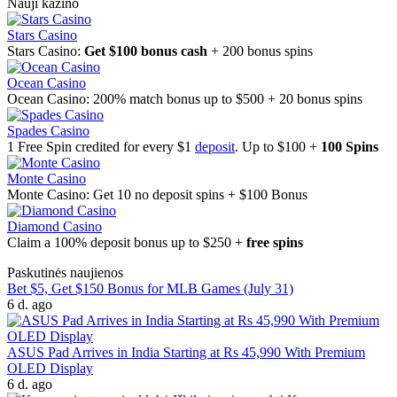
Nauji kazino
Stars Casino
Stars Casino:
Get $100 bonus cash
+ 200 bonus spins
Ocean Casino
Ocean Casino: 200% match bonus up to $500 + 20 bonus spins
Spades Casino
1 Free Spin credited for every $1
deposit
. Up to $100 +
100 Spins
Monte Casino
Monte Casino: Get 10 no deposit spins + $100 Bonus
Diamond Casino
Claim a 100% deposit bonus up to $250 +
free spins
Paskutinės naujienos
Bet $5, Get $150 Bonus for MLB Games (July 31)
6 d. ago
ASUS Pad Arrives in India Starting at Rs 45,990 With Premium
OLED Display
6 d. ago