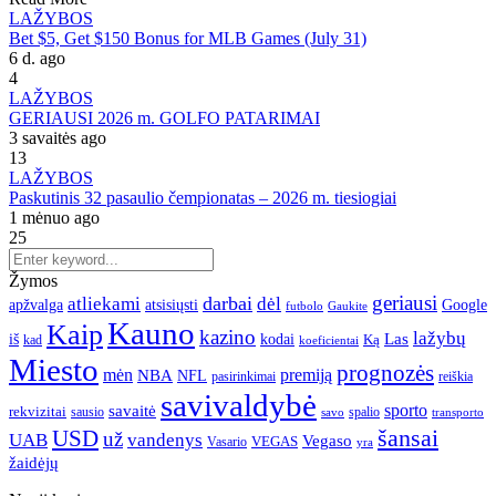
LAŽYBOS
Bet $5, Get $150 Bonus for MLB Games (July 31)
6 d. ago
4
LAŽYBOS
GERIAUSI 2026 m. GOLFO PATARIMAI
3 savaitės ago
13
LAŽYBOS
Paskutinis 32 pasaulio čempionatas – 2026 m. tiesiogiai
1 mėnuo ago
25
Žymos
geriausi
darbai
atliekami
dėl
apžvalga
Google
atsisiųsti
futbolo
Gaukite
Kauno
Kaip
kazino
lažybų
Las
iš
kodai
Ką
kad
koeficientai
Miesto
prognozės
mėn
premiją
NBA
NFL
pasirinkimai
reiškia
savivaldybė
sporto
savaitė
rekvizitai
spalio
sausio
transporto
savo
šansai
USD
už
UAB
vandenys
Vegaso
VEGAS
Vasario
yra
žaidėjų