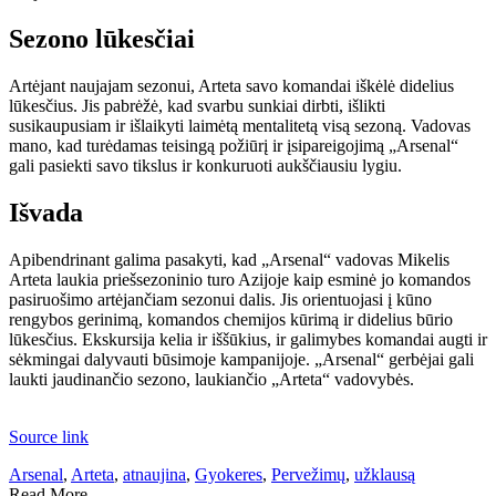
Sezono lūkesčiai
Artėjant naujajam sezonui, Arteta savo komandai iškėlė didelius
lūkesčius. Jis pabrėžė, kad svarbu sunkiai dirbti, išlikti
susikaupusiam ir išlaikyti laimėtą mentalitetą visą sezoną. Vadovas
mano, kad turėdamas teisingą požiūrį ir įsipareigojimą „Arsenal“
gali pasiekti savo tikslus ir konkuruoti aukščiausiu lygiu.
Išvada
Apibendrinant galima pasakyti, kad „Arsenal“ vadovas Mikelis
Arteta laukia priešsezoninio turo Azijoje kaip esminė jo komandos
pasiruošimo artėjančiam sezonui dalis. Jis orientuojasi į kūno
rengybos gerinimą, komandos chemijos kūrimą ir didelius būrio
lūkesčius. Ekskursija kelia ir iššūkius, ir galimybes komandai augti ir
sėkmingai dalyvauti būsimoje kampanijoje. „Arsenal“ gerbėjai gali
laukti jaudinančio sezono, laukiančio „Arteta“ vadovybės.
Source link
Arsenal
,
Arteta
,
atnaujina
,
Gyokeres
,
Pervežimų
,
užklausą
Read More