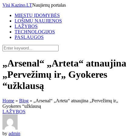
Visi Kazino.LT
Naujienų portalas
MIESTŲ ĮDOMYBĖS
LOŠIMŲ NAUJIENOS
LAŽYBOS
TECHNOLOGIJOS
PASLAUGOS
„Arsenal“ „Arteta“ atnaujina
„Pervežimų ir„ Gyokeres
“užklausą
Home
»
Blog
»
„Arsenal“ „Arteta“ atnaujina „Pervežimų ir„
Gyokeres “užklausą
LAŽYBOS
by
admin