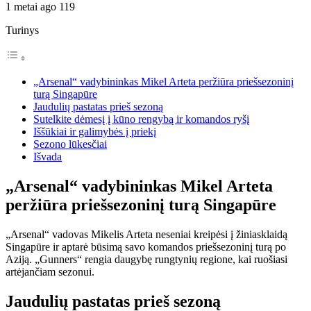
1 metai ago
119
Turinys
„Arsenal“ vadybininkas Mikel Arteta peržiūra priešsezoninį
turą Singapūre
Jaudulių pastatas prieš sezoną
Sutelkite dėmesį į kūno rengybą ir komandos ryšį
Iššūkiai ir galimybės į priekį
Sezono lūkesčiai
Išvada
„Arsenal“ vadybininkas Mikel Arteta
peržiūra priešsezoninį turą Singapūre
„Arsenal“ vadovas Mikelis Arteta neseniai kreipėsi į žiniasklaidą
Singapūre ir aptarė būsimą savo komandos priešsezoninį turą po
Aziją. „Gunners“ rengia daugybę rungtynių regione, kai ruošiasi
artėjančiam sezonui.
Jaudulių pastatas prieš sezoną