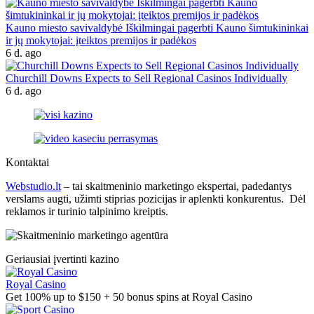
Kauno miesto savivaldybė Iškilmingai pagerbti Kauno šimtukininkai
ir jų mokytojai: įteiktos premijos ir padėkos
6 d. ago
Churchill Downs Expects to Sell Regional Casinos Individually
6 d. ago
Kontaktai
Webstudio.lt
– tai skaitmeninio marketingo ekspertai, padedantys
verslams augti, užimti stiprias pozicijas ir aplenkti konkurentus. Dėl
reklamos ir turinio talpinimo kreiptis.
Geriausiai įvertinti kazino
Royal Casino
Get 100% up to $150 + 50 bonus spins at Royal Casino