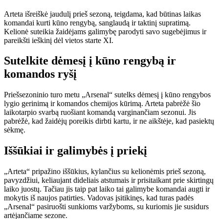
Arteta išreiškė jaudulį prieš sezoną, teigdama, kad būtinas laikas
komandai kurti kūno rengybą, sanglaudą ir taktinį supratimą.
Kelionė suteikia žaidėjams galimybę parodyti savo sugebėjimus ir
pareikšti ieškinį dėl vietos starte XI.
Sutelkite dėmesį į kūno rengybą ir
komandos ryšį
Priešsezoninio turo metu „Arsenal“ sutelks dėmesį į kūno rengybos
lygio gerinimą ir komandos chemijos kūrimą. Arteta pabrėžė šio
laikotarpio svarbą ruošiant komandą varginančiam sezonui. Jis
pabrėžė, kad žaidėjų poreikis dirbti kartu, ir ne aikštėje, kad pasiektų
sėkmę.
Iššūkiai ir galimybės į priekį
„Arteta“ pripažino iššūkius, kylančius su kelionėmis prieš sezoną,
pavyzdžiui, keliaujant dideliais atstumais ir prisitaikant prie skirtingų
laiko juostų. Tačiau jis taip pat laiko tai galimybe komandai augti ir
mokytis iš naujos patirties. Vadovas įsitikinęs, kad turas padės
„Arsenal“ pasiruošti sunkioms varžyboms, su kuriomis jie susidurs
artėjančiame sezone.