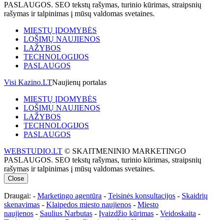
PASLAUGOS. SEO tekstų rašymas, turinio kūrimas, straipsnių
rašymas ir talpinimas į mūsų valdomas svetaines.
MIESTŲ ĮDOMYBĖS
LOŠIMŲ NAUJIENOS
LAŽYBOS
TECHNOLOGIJOS
PASLAUGOS
Visi Kazino.LT
Naujienų portalas
MIESTŲ ĮDOMYBĖS
LOŠIMŲ NAUJIENOS
LAŽYBOS
TECHNOLOGIJOS
PASLAUGOS
WEBSTUDIO.LT
© SKAITMENINIO MARKETINGO
PASLAUGOS. SEO tekstų rašymas, turinio kūrimas, straipsnių
rašymas ir talpinimas į mūsų valdomas svetaines.
Close
Draugai: -
Marketingo agentūra
-
Teisinės konsultacijos
-
Skaidrių
skenavimas
-
Klaipedos miesto naujienos
-
Miesto
naujienos
-
Saulius Narbutas
-
Įvaizdžio kūrimas
-
Veidoskaita
-