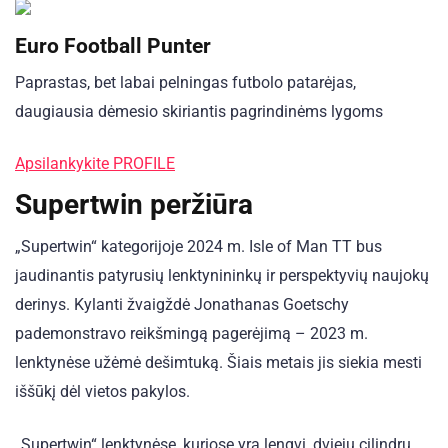
Euro Football Punter
Paprastas, bet labai pelningas futbolo patarėjas,
daugiausia dėmesio skiriantis pagrindinėms lygoms
Apsilankykite PROFILE
Supertwin peržiūra
„Supertwin“ kategorijoje 2024 m. Isle of Man TT bus
jaudinantis patyrusių lenktynininkų ir perspektyvių naujokų
derinys. Kylanti žvaigždė Jonathanas Goetschy
pademonstravo reikšmingą pagerėjimą – 2023 m.
lenktynėse užėmė dešimtuką. Šiais metais jis siekia mesti
iššūkį dėl vietos pakylos.
„Supertwin“ lenktynėse, kuriose yra lengvi, dviejų cilindrų