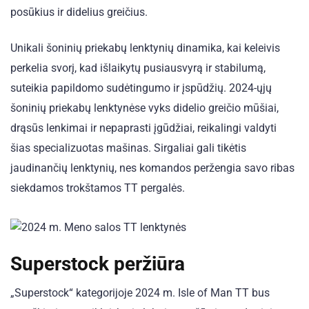
posūkius ir didelius greičius.
Unikali šoninių priekabų lenktynių dinamika, kai keleivis
perkelia svorį, kad išlaikytų pusiausvyrą ir stabilumą,
suteikia papildomo sudėtingumo ir įspūdžių. 2024-ųjų
šoninių priekabų lenktynėse vyks didelio greičio mūšiai,
drąsūs lenkimai ir nepaprasti įgūdžiai, reikalingi valdyti
šias specializuotas mašinas. Sirgaliai gali tikėtis
jaudinančių lenktynių, nes komandos peržengia savo ribas
siekdamos trokštamos TT pergalės.
Superstock peržiūra
„Superstock“ kategorijoje 2024 m. Isle of Man TT bus