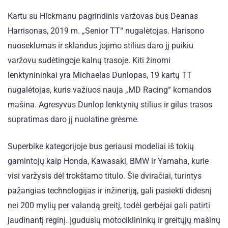
Kartu su Hickmanu pagrindinis varžovas bus Deanas
Harrisonas, 2019 m. „Senior TT“ nugalėtojas. Harisono
nuoseklumas ir sklandus jojimo stilius daro jį puikiu
varžovu sudėtingoje kalnų trasoje. Kiti žinomi
lenktynininkai yra Michaelas Dunlopas, 19 kartų TT
nugalėtojas, kuris važiuos nauja „MD Racing“ komandos
mašina. Agresyvus Dunlop lenktynių stilius ir gilus trasos
supratimas daro jį nuolatine grėsme.
Superbike kategorijoje bus geriausi modeliai iš tokių
gamintojų kaip Honda, Kawasaki, BMW ir Yamaha, kurie
visi varžysis dėl trokštamo titulo. Šie dviračiai, turintys
pažangias technologijas ir inžineriją, gali pasiekti didesnį
nei 200 mylių per valandą greitį, todėl gerbėjai gali patirti
jaudinantį reginį. Įgudusių motociklininkų ir greitųjų mašinų