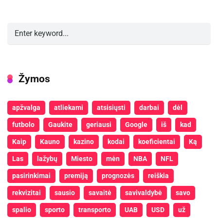
Žymos
apžvalga
atliekami
atsisiųsti
darbai
dėl
futbolo
Gaukite
geriausi
Google
iš
kad
Kaip
Kauno
kazino
kodai
koeficientai
Ką
Las
lažybų
Miesto
mėn
NBA
NFL
pasirinkimai
premiją
prognozės
reiškia
rekvizitai
sausio
savaitė
savivaldybė
savo
spalio
sporto
transporto
UAB
USD
už