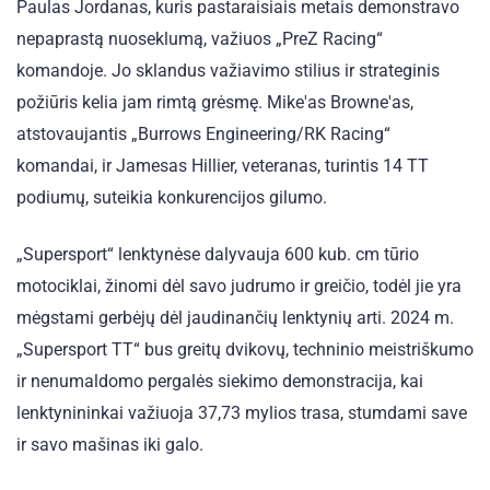
Paulas Jordanas, kuris pastaraisiais metais demonstravo
nepaprastą nuoseklumą, važiuos „PreZ Racing“
komandoje. Jo sklandus važiavimo stilius ir strateginis
požiūris kelia jam rimtą grėsmę. Mike'as Browne'as,
atstovaujantis „Burrows Engineering/RK Racing“
komandai, ir Jamesas Hillier, veteranas, turintis 14 TT
podiumų, suteikia konkurencijos gilumo.
„Supersport“ lenktynėse dalyvauja 600 kub. cm tūrio
motociklai, žinomi dėl savo judrumo ir greičio, todėl jie yra
mėgstami gerbėjų dėl jaudinančių lenktynių arti. 2024 m.
„Supersport TT“ bus greitų dvikovų, techninio meistriškumo
ir nenumaldomo pergalės siekimo demonstracija, kai
lenktynininkai važiuoja 37,73 mylios trasa, stumdami save
ir savo mašinas iki galo.