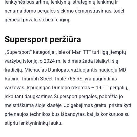
lenktynės bus artimų lenktynių, strateginių lenkimų ir
nenumaldomo pergalės siekimo demonstravimas, todėl
gerbėjai privalo stebėti renginį.
Supersport peržiūra
„Supersport“ kategorija „Isle of Man TT“ turi ilgą įtemptų
varžybų istoriją, o 2024 m. leidimas žada išlaikyti šią
tradiciją. Michaelas Dunlopas, važiuojantis naujuoju MD
Racing Triumph Street Triple 765 RS, yra pagrindinis
varžovas. Įspūdingas Dunlopo rekordas – 19 TT pergalių,
įskaitant daugkartines Supersport pergales, pabrėžia jo
meistriškumą šioje klasėje. Jo gebėjimas greitai prisitaikyti
prie naujos technikos bus išbandytas, kai jis konkuruos su
stipriu lenktynininkų lauku.