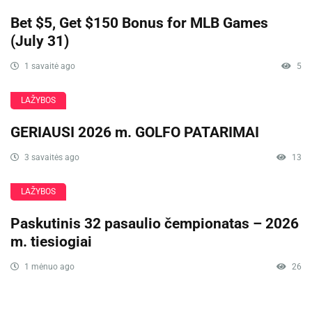
Bet $5, Get $150 Bonus for MLB Games
(July 31)
1 savaitė ago
5
LAŽYBOS
GERIAUSI 2026 m. GOLFO PATARIMAI
3 savaitės ago
13
LAŽYBOS
Paskutinis 32 pasaulio čempionatas – 2026
m. tiesiogiai
1 mėnuo ago
26