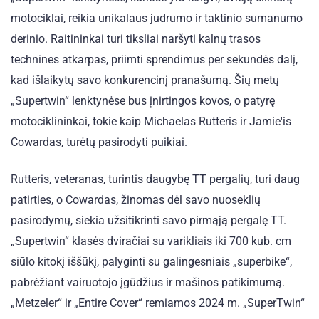
motociklai, reikia unikalaus judrumo ir taktinio sumanumo
derinio. Raitininkai turi tiksliai naršyti kalnų trasos
technines atkarpas, priimti sprendimus per sekundės dalį,
kad išlaikytų savo konkurencinį pranašumą. Šių metų
„Supertwin“ lenktynėse bus įnirtingos kovos, o patyrę
motociklininkai, tokie kaip Michaelas Rutteris ir Jamie'is
Cowardas, turėtų pasirodyti puikiai.
Rutteris, veteranas, turintis daugybę TT pergalių, turi daug
patirties, o Cowardas, žinomas dėl savo nuoseklių
pasirodymų, siekia užsitikrinti savo pirmąją pergalę TT.
„Supertwin“ klasės dviračiai su varikliais iki 700 kub. cm
siūlo kitokį iššūkį, palyginti su galingesniais „superbike“,
pabrėžiant vairuotojo įgūdžius ir mašinos patikimumą.
„Metzeler“ ir „Entire Cover“ remiamos 2024 m. „SuperTwin“