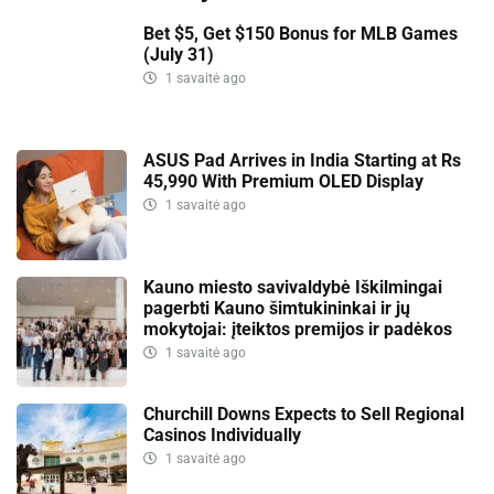
Bet $5, Get $150 Bonus for MLB Games
(July 31)
1 savaitė ago
ASUS Pad Arrives in India Starting at Rs
45,990 With Premium OLED Display
1 savaitė ago
Kauno miesto savivaldybė Iškilmingai
pagerbti Kauno šimtukininkai ir jų
mokytojai: įteiktos premijos ir padėkos
1 savaitė ago
Churchill Downs Expects to Sell Regional
Casinos Individually
1 savaitė ago