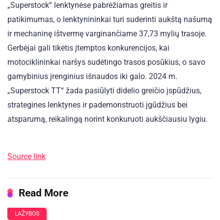
„Superstock“ lenktynėse pabrėžiamas greitis ir
patikimumas, o lenktynininkai turi suderinti aukštą našumą
ir mechaninę ištvermę varginančiame 37,73 mylių trasoje.
Gerbėjai gali tikėtis įtemptos konkurencijos, kai
motociklininkai naršys sudėtingo trasos posūkius, o savo
gamybinius įrenginius išnaudos iki galo. 2024 m.
„Superstock TT“ žada pasiūlyti didelio greičio įspūdžius,
strategines lenktynes ​​ir pademonstruoti įgūdžius bei
atsparumą, reikalingą norint konkuruoti aukščiausiu lygiu.
Source link
Read More
LAŽYBOS