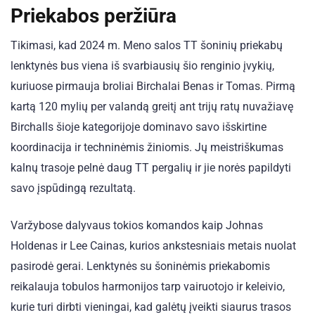
Priekabos peržiūra
Tikimasi, kad 2024 m. Meno salos TT šoninių priekabų
lenktynės bus viena iš svarbiausių šio renginio įvykių,
kuriuose pirmauja broliai Birchalai Benas ir Tomas. Pirmą
kartą 120 mylių per valandą greitį ant trijų ratų nuvažiavę
Birchalls šioje kategorijoje dominavo savo išskirtine
koordinacija ir techninėmis žiniomis. Jų meistriškumas
kalnų trasoje pelnė daug TT pergalių ir jie norės papildyti
savo įspūdingą rezultatą.
Varžybose dalyvaus tokios komandos kaip Johnas
Holdenas ir Lee Cainas, kurios ankstesniais metais nuolat
pasirodė gerai. Lenktynės su šoninėmis priekabomis
reikalauja tobulos harmonijos tarp vairuotojo ir keleivio,
kurie turi dirbti vieningai, kad galėtų įveikti siaurus trasos