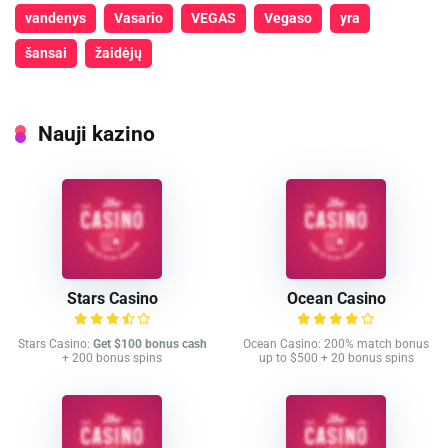
vandenys
Vasario
VEGAS
Vegaso
yra
šansai
žaidėjų
Nauji kazino
Stars Casino
Ocean Casino
Stars Casino:
Get $100 bonus cash
Ocean Casino: 200% match bonus
+ 200 bonus spins
up to $500 + 20 bonus spins