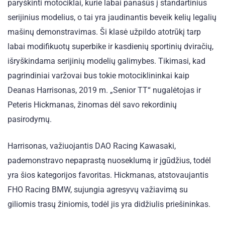
paryškinti motociklai, kurie labai panašūs į standartinius
serijinius modelius, o tai yra jaudinantis beveik kelių legalių
mašinų demonstravimas. Ši klasė užpildo atotrūkį tarp
labai modifikuotų superbike ir kasdienių sportinių dviračių,
išryškindama serijinių modelių galimybes. Tikimasi, kad
pagrindiniai varžovai bus tokie motociklininkai kaip
Deanas Harrisonas, 2019 m. „Senior TT“ nugalėtojas ir
Peteris Hickmanas, žinomas dėl savo rekordinių
pasirodymų.
Harrisonas, važiuojantis DAO Racing Kawasaki,
pademonstravo nepaprastą nuoseklumą ir įgūdžius, todėl
yra šios kategorijos favoritas. Hickmanas, atstovaujantis
FHO Racing BMW, sujungia agresyvų važiavimą su
giliomis trasų žiniomis, todėl jis yra didžiulis priešininkas.