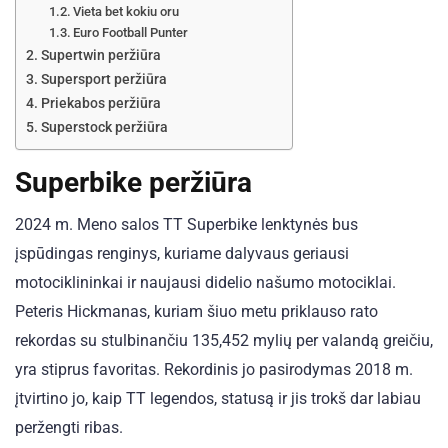
Vieta bet kokiu oru
Euro Football Punter
Supertwin peržiūra
Supersport peržiūra
Priekabos peržiūra
Superstock peržiūra
Superbike peržiūra
2024 m. Meno salos TT Superbike lenktynės bus
įspūdingas renginys, kuriame dalyvaus geriausi
motociklininkai ir naujausi didelio našumo motociklai.
Peteris Hickmanas, kuriam šiuo metu priklauso rato
rekordas su stulbinančiu 135,452 mylių per valandą greičiu,
yra stiprus favoritas. Rekordinis jo pasirodymas 2018 m.
įtvirtino jo, kaip TT legendos, statusą ir jis trokš dar labiau
peržengti ribas.