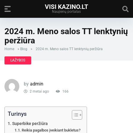
VISI KAZINO.LT
Naujienų portalas
2024 m. Meno salos TT lenktynių
peržiūra
Home
»
Blog
»
2024 m. Meno salos TT lenktynių peržiūra
LAŽYBOS
by
admin
2 metai ago
166
Turinys
Superbike peržiūra
Reikia pagalbos įveikiant bukletus?