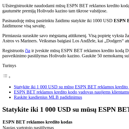
Užsiregistruokite naudodami mūsų ESPN BET reklamos kredito kodą ir
gautumėte premiją Holivudo kazino tam tikrose valstijose.
Pasinaudoję mūsų pasirinktu žaidimu statykite iki 1000 USD
ESPN B
žaidimuose visą savaitę.
Pirmiausia suraskite savo mėgstamą atitikmenį. Visą popietę vyksta ža
Astros vs Mariners. Veiksmas baigiasi Los Andžele, kai „Dodgers“ at
Registruotis
čia
ir įveskite mūsų ESPN BET reklamos kredito kodą DIM
pasveikinimo pasiūlymas Holivudo kazino. Gaukite 50 nemokamų su
Turinys
Statykite iki 1 000 USD su mūsų ESPN BET reklamos kredito
ESPN BET reklamos kredito kodo vadovas naujiems klientams
Raskite kasdienius MLB padidinimus
Statykite iki 1 000 USD su mūsų ESPN BE
ESPN BET reklamos kredito kodas
Naujas vartotojo pasiūlymas