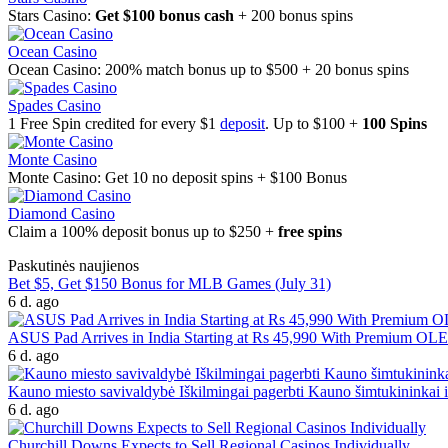
Stars Casino:
Get $100 bonus cash
+ 200 bonus spins
Ocean Casino
Ocean Casino: 200% match bonus up to $500 + 20 bonus spins
Spades Casino
1 Free Spin credited for every $1
deposit
. Up to $100 +
100 Spins
Monte Casino
Monte Casino: Get 10 no deposit spins + $100 Bonus
Diamond Casino
Claim a 100% deposit bonus up to $250 +
free spins
Paskutinės naujienos
Bet $5, Get $150 Bonus for MLB Games (July 31)
6 d. ago
ASUS Pad Arrives in India Starting at Rs 45,990 With Premium OL
6 d. ago
Kauno miesto savivaldybė Iškilmingai pagerbti Kauno šimtukininkai ir
6 d. ago
Churchill Downs Expects to Sell Regional Casinos Individually