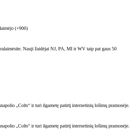
laimėjo (+900)
laimėsite. Nauji žaidėjai NJ, PA, MI ir WV taip pat gaus 50
apolio „Colts“ ir turi ilgametę patirtį internetinių lošimų pramonėje.
apolio „Colts“ ir turi ilgametę patirtį internetinių lošimų pramonėje.