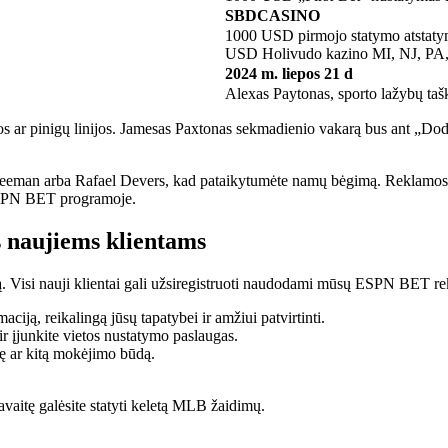
SBDCASINO
1000 USD pirmojo statymo atstaty
USD Holivudo kazino MI, NJ, PA
2024 m. liepos 21 d
Alexas Paytonas, sporto lažybų taš
amos ar pinigų linijos. Jamesas Paxtonas sekmadienio vakarą bus ant „Do
e Freeman arba Rafael Devers, kad pataikytumėte namų bėgimą. Reklamos
 ESPN BET programoje.
 naujiems klientams
. Visi nauji klientai gali užsiregistruoti naudodami mūsų ESPN BET re
ją, reikalingą jūsų tapatybei ir amžiui patvirtinti.
 įjunkite vietos nustatymo paslaugas.
lę ar kitą mokėjimo būdą.
avaitę galėsite statyti keletą MLB žaidimų.