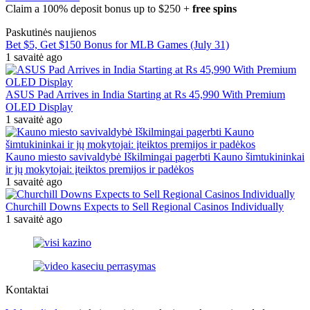
Claim a 100% deposit bonus up to $250 +
free spins
Paskutinės naujienos
Bet $5, Get $150 Bonus for MLB Games (July 31)
1 savaitė ago
ASUS Pad Arrives in India Starting at Rs 45,990 With Premium
OLED Display
1 savaitė ago
Kauno miesto savivaldybė Iškilmingai pagerbti Kauno šimtukininkai
ir jų mokytojai: įteiktos premijos ir padėkos
1 savaitė ago
Churchill Downs Expects to Sell Regional Casinos Individually
1 savaitė ago
Kontaktai